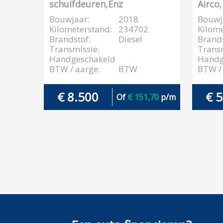
schuifdeuren,Enz
Airco
Bouwjaar:
2018
Bouwj
Kilometerstand:
234702
Kilome
Brandstof:
Diesel
Brands
Transmissie:
Transm
Handgeschakeld
Handg
BTW / aarge:
BTW
BTW / 
€ 8.500
€ 
Of
€ 151,70
p/m