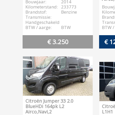
Bouwjaar:
2014
Kilometerstand:
233773
Bouwj
Brandstof:
Benzine
Kilome
Transmissie:
Brands
Handgeschakeld
Transm
BTW / aarge:
BTW
BTW / 
€ 3.250
€ 1
Citroën Jumper 33 2.0
BlueHDi 164pk L2
Citro
Airco,Navi,2
L1H1