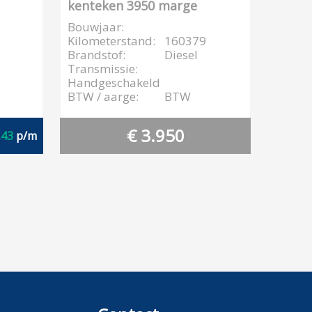
kenteken 3950 marge
Bouwjaar:
Kilometerstand:
160379
Brandstof:
Diesel
Transmissie:
Handgeschakeld
BTW / aarge:
BTW
€ 3.950
,43
p/m