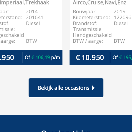
,Imperiaal,Trekhaak
Airco,Cruise,Navi,Enz
aar:
2014
Bouwjaar:
2019
terstand:
201641
Kilometerstand:
122096
tof:
Diesel
Brandstof:
Diesel
issie:
Transmissie:
eschakeld
Handgeschakeld
aarge:
BTW
BTW / aarge:
BTW
5.950
€ 10.950
Of
€ 106,19
p/m
Of
€ 195
Bekijk alle occasions