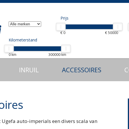
Prijs
€ 0
€ 50000
Kilometerstand
0 km
300000 km
INRUIL
ACCESSOIRES
C
oires
 Ugefa auto-imperials een divers scala van