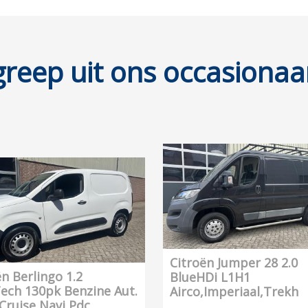
greep uit ons occasiona
Citroën Jumper 28 2.0
ën Berlingo 1.2
BlueHDi L1H1
ech 130pk Benzine Aut.
Airco,Imperiaal,Trekh
,Cruise,Navi,Pdc