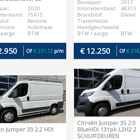
Bouwjaar:
2017
aar:
2020
Kilometerstand:
48313
terstand:
75415
Brandstof:
Diesel
tof:
Benzine
Transmissie:
issie:
Automaat
Handgeschakeld
aarge:
BTW
BTW / aarge:
BTW
2.950
€ 12.250
Of
€ 231,12
p/m
Of
€ 218
Citroën Jumper 35 2.0
ën Jumper 33 2.2 HDI
BlueHDi 131pk L2H2 2
SCHUIFDEUREN