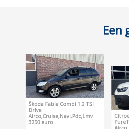
Een 
Škoda Fabia Combi 1.2 TSI
Drive
Citro
Airco,Cruise,Navi,Pdc,Lmv
PureT
3250 euro
Airco