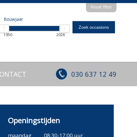
Reset filter
Bouwjaar
1950
2026
ONTACT
030 637 12 49
Openingstijden
maandag
08:30-17:00 uur