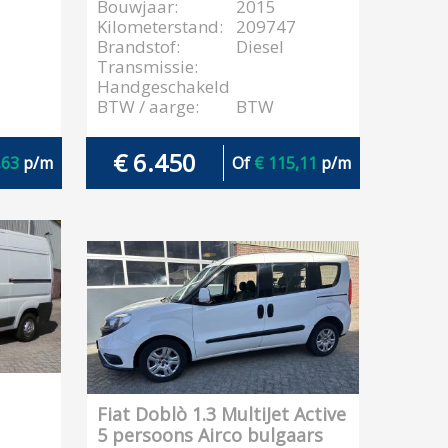
Bouwjaar:
2015
Kilometerstand:
209747
Brandstof:
Diesel
Transmissie:
Handgeschakeld
BTW / aarge:
BTW
€ 6.450
,63
p/m
Of
€ 115,11
p/m
Fiat Doblò 1.3 MultiJet Active
5 persoons Airco bulgaars