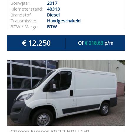
Bouwjaar:
2017
Kilometerstand:
48313
Brandstof:
Diesel
Transmissie:
Handgeschakeld
BTW / Marge:
BTW
€ 12.250
Of
€ 218,63
p/m
Citroën Jumper 30 2.2 HDI L1H1