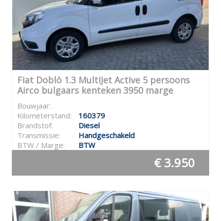
Fiat Doblò 1.3 MultiJet Active 5 persoons
Airco bulgaars kenteken 3950 marge
Bouwjaar:
Kilometerstand:
160379
Brandstof:
Diesel
Transmissie:
Handgeschakeld
BTW / Marge:
BTW
€ 3.950