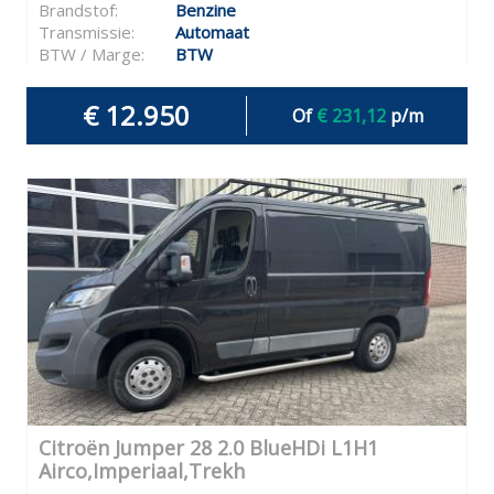
Brandstof:
Benzine
Transmissie:
Automaat
BTW / Marge:
BTW
€ 12.950
Of
€ 231,12
p/m
Citroën Jumper 28 2.0 BlueHDi L1H1
Airco,Imperiaal,Trekh