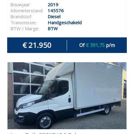
Bouwjaar:
2019
Kilometerstand:
145576
Brandstof:
Diesel
Transmissie:
Handgeschakeld
BTW / Marge:
BTW
€ 21.950
Of
€ 391,75
p/m