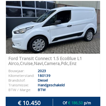
Ford Transit Connect 1.5 EcoBlue L1
Airco,Cruise,Navi,Camera,Pdc,Enz
Bouwjaar:
2023
Kilometerstand:
180139
Brandstof:
Diesel
Transmissie:
Handgeschakeld
BTW / Marge:
BTW
€ 10.450
Of
€ 186,50
p/m