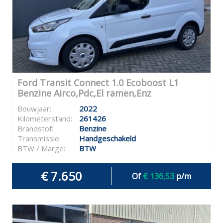
Ford Transit Connect 1.0 Ecoboost L1
Benzine Airco,Pdc,El ramen,Enz
Bouwjaar:
2022
Kilometerstand:
261426
Brandstof:
Benzine
Transmissie:
Handgeschakeld
BTW / Marge:
BTW
€ 7.650
Of
€ 136,53
p/m