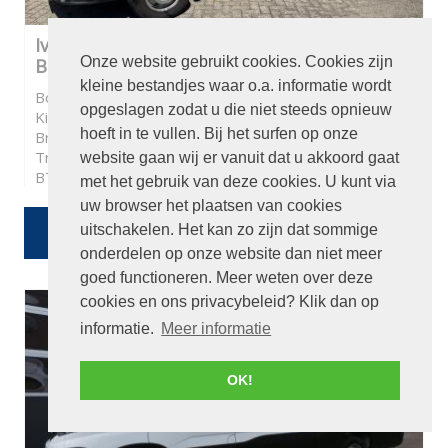
Iveco Daily 35S11 375 Pick-up L426cm
Onze website gebruikt cookies. Cookies zijn
B214cm
kleine bestandjes waar o.a. informatie wordt
Bouwjaar:
2013
opgeslagen zodat u die niet steeds opnieuw
Kilometerstand:
226746
hoeft in te vullen. Bij het surfen op onze
Brandstof:
Diesel
Transmissie:
Automaat
website gaan wij er vanuit dat u akkoord gaat
BTW / Marge:
BTW
met het gebruik van deze cookies. U kunt via
uw browser het plaatsen van cookies
€ 6.950
uitschakelen. Het kan zo zijn dat sommige
Of
€ 124,04
p/m
onderdelen op onze website dan niet meer
goed functioneren. Meer weten over deze
cookies en ons privacybeleid? Klik dan op
informatie.
Meer informatie
OK!