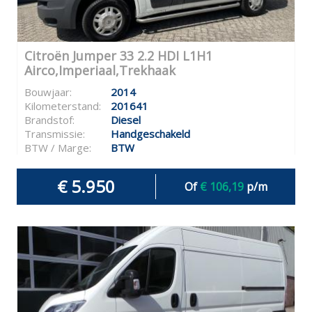
Citroën Jumper 33 2.2 HDI L1H1
Airco,Imperiaal,Trekhaak
Bouwjaar:
2014
Kilometerstand:
201641
Brandstof:
Diesel
Transmissie:
Handgeschakeld
BTW / Marge:
BTW
€ 5.950
Of
€ 106,19
p/m