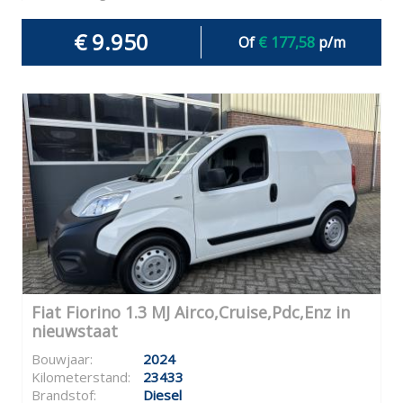
€ 9.950
Of
€ 177,58
p/m
Fiat Fiorino 1.3 MJ Airco,Cruise,Pdc,Enz in
nieuwstaat
Bouwjaar:
2024
Kilometerstand:
23433
Brandstof:
Diesel