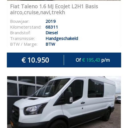
Fiat Taleno 1.6 MJ EcoJet L2H1 Basis
airco,cruise,navi,trekh
Bouwjaar:
2019
Kilometerstand:
68311
Brandstof:
Diesel
Transmissie:
Handgeschakeld
BTW / Marge:
BTW
€ 10.950
Of
€ 195,43
p/m