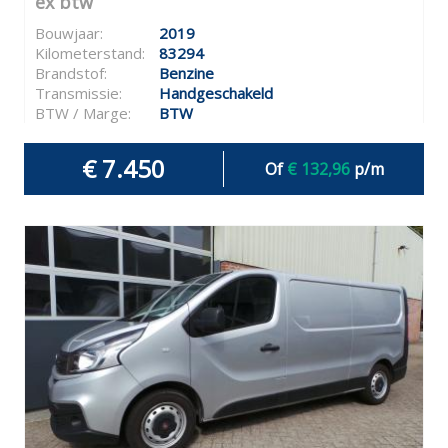
ex btw
Bouwjaar:
2019
Kilometerstand:
83294
Brandstof:
Benzine
Transmissie:
Handgeschakeld
BTW / Marge:
BTW
€ 7.450
Of
€ 132,96
p/m