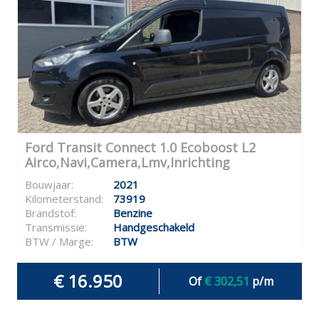
Ford Transit Connect 1.0 Ecoboost L2
Airco,Navi,Camera,Lmv,Inrichting
Bouwjaar:
2021
Kilometerstand:
73919
Brandstof:
Benzine
Transmissie:
Handgeschakeld
BTW / Marge:
BTW
€ 16.950
Of
€ 302,51
p/m