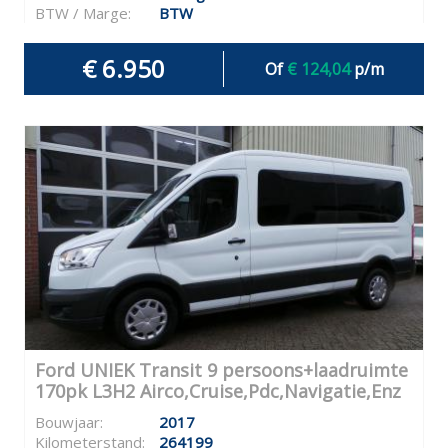
BTW / Marge:
BTW
€ 6.950
Of
€ 124,04
p/m
Ford UNIEK Transit 9 persoons+laadruimte
170pk L3H2 Airco,Cruise,Pdc,Navigatie,Enz
Bouwjaar:
2017
Kilometerstand:
264199