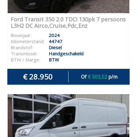
Ford Transit 350 2.0 TDCI 130pk 7 persoons
L3H2 DC Airco,Cruise,Pdc,Enz
Bouwjaar:
2024
Kilometerstand:
44747
Brandstof:
Diesel
Transmissie:
Handgeschakeld
BTW / Marge:
BTW
€ 28.950
Of
€ 503,52
p/m