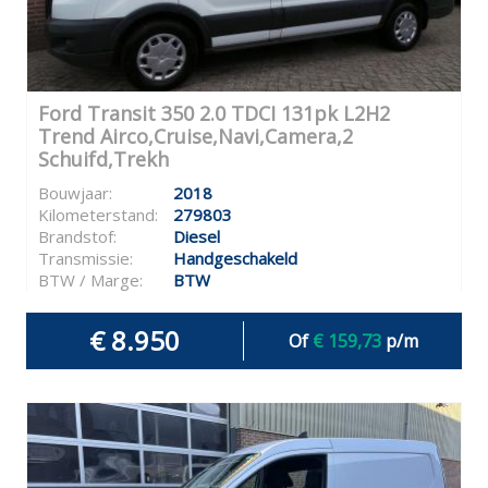
Ford Transit 350 2.0 TDCI 131pk L2H2
Trend Airco,Cruise,Navi,Camera,2
Schuifd,Trekh
Bouwjaar:
2018
Kilometerstand:
279803
Brandstof:
Diesel
Transmissie:
Handgeschakeld
BTW / Marge:
BTW
€ 8.950
Of
€ 159,73
p/m