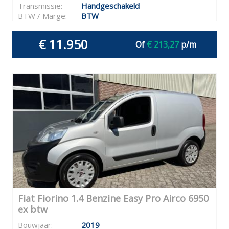
Transmissie:
Handgeschakeld
BTW / Marge:
BTW
€ 11.950
Of
€ 213,27
p/m
Fiat Fiorino 1.4 Benzine Easy Pro Airco 6950
ex btw
Bouwjaar:
2019