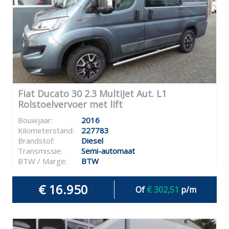
Fiat Ducato 30 2.3 MultiJet Aut. L1
Rolstoelvervoer met lift
Bouwjaar:
2016
Kilometerstand:
227783
Brandstof:
Diesel
Transmissie:
Semi-automaat
BTW / Marge:
BTW
€ 16.950
Of
€ 302,51
p/m