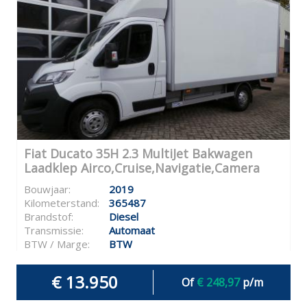
Fiat Ducato 35H 2.3 MultiJet Bakwagen
Laadklep Airco,Cruise,Navigatie,Camera
Bouwjaar:
2019
Kilometerstand:
365487
Brandstof:
Diesel
Transmissie:
Automaat
BTW / Marge:
BTW
€ 13.950
Of
€ 248,97
p/m