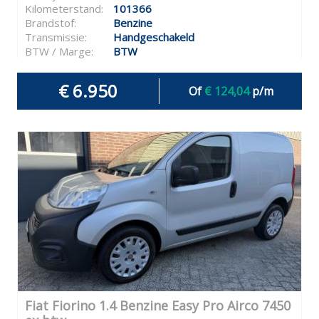
Kilometerstand:
101366
Brandstof:
Benzine
Transmissie:
Handgeschakeld
BTW / Marge:
BTW
€ 6.950
Of
€ 124,04
p/m
Fiat Fiorino 1.4 Benzine Easy Pro Airco 7450