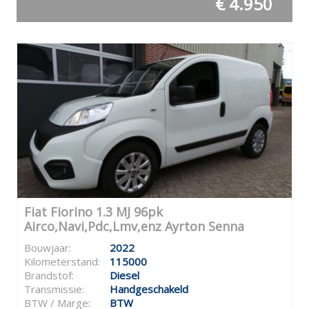
€ 4.950
Fiat Fiorino 1.3 MJ 96pk
Airco,Navi,Pdc,Lmv,enz Ayrton Senna
Bouwjaar:
2022
Kilometerstand:
115000
Brandstof:
Diesel
Transmissie:
Handgeschakeld
BTW / Marge:
BTW