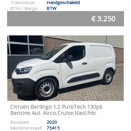
Transmissie:
Handgeschakeld
BTW / Marge:
BTW
€ 3.250
Citroën Berlingo 1.2 PureTech 130pk
Benzine Aut. Airco,Cruise,Navi,Pdc
Bouwjaar:
2020
Kilometerstand:
75415