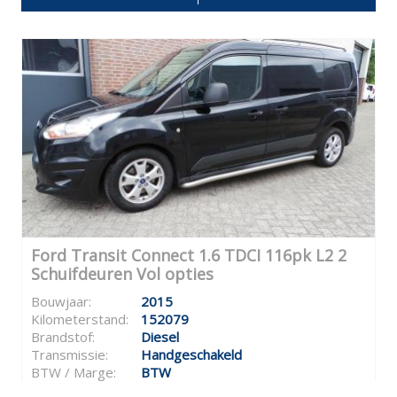
Ford Transit Connect 1.6 TDCI 116pk L2 2
Schuifdeuren Vol opties
Bouwjaar:
2015
Kilometerstand:
152079
Brandstof:
Diesel
Transmissie:
Handgeschakeld
BTW / Marge:
BTW