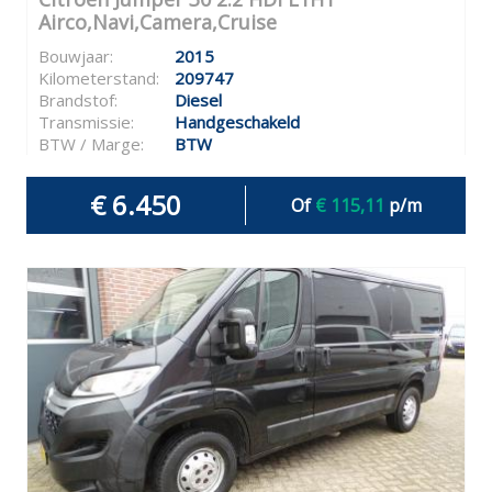
Airco,Navi,Camera,Cruise
Bouwjaar:
2015
Kilometerstand:
209747
Brandstof:
Diesel
Transmissie:
Handgeschakeld
BTW / Marge:
BTW
€ 6.450
Of
€ 115,11
p/m