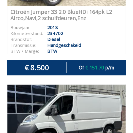
Citroën Jumper 33 2.0 BlueHDi 164pk L2
Airco,Navi,2 schuifdeuren,Enz
Bouwjaar:
2018
Kilometerstand:
234702
Brandstof:
Diesel
Transmissie:
Handgeschakeld
BTW / Marge:
BTW
€ 8.500
Of
€ 151,70
p/m