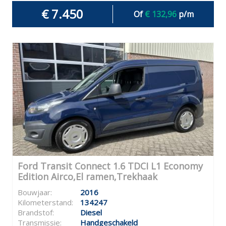
€ 7.450
Of
€ 132,96
p/m
Ford Transit Connect 1.6 TDCI L1 Economy
Edition Airco,El ramen,Trekhaak
Bouwjaar:
2016
Kilometerstand:
134247
Brandstof:
Diesel
Transmissie:
Handgeschakeld