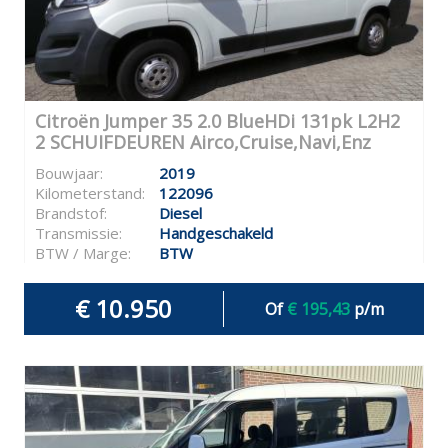
Citroën Jumper 35 2.0 BlueHDi 131pk L2H2
2 SCHUIFDEUREN Airco,Cruise,Navi,Enz
Bouwjaar:
2019
Kilometerstand:
122096
Brandstof:
Diesel
Transmissie:
Handgeschakeld
BTW / Marge:
BTW
€ 10.950
Of
€ 195,43
p/m