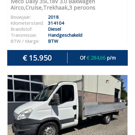
Iveco Daily 35C18V 3.0 Bakwagen
Airco,Cruise,Trekhaak,3 peroons
Bouwjaar:
2018
Kilometerstand:
314104
Brandstof:
Diesel
Transmissie:
Handgeschakeld
BTW / Marge:
BTW
€ 15.950
Of
€ 284,66
p/m