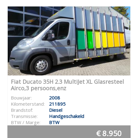
Fiat Ducato 35H 2.3 MultiJet XL Glasresteel
Airco,3 persoons,enz
Bouwjaar:
2008
Kilometerstand:
211895
Brandstof:
Diesel
Transmissie:
Handgeschakeld
BTW / Marge:
BTW
€ 8.950