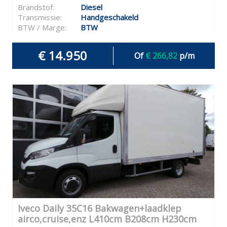
Brandstof:
Diesel
Transmissie:
Handgeschakeld
BTW / Marge:
BTW
€ 14.950
Of
€ 266,82
p/m
Iveco Daily 35C16 Bakwagen+laadklep
airco,cruise,enz L410cm B208cm H230cm