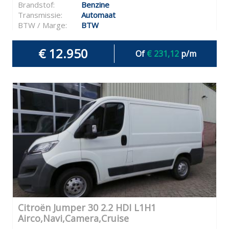
Brandstof:
Benzine
Transmissie:
Automaat
BTW / Marge:
BTW
€ 12.950
Of
€ 231,12
p/m
Citroën Jumper 30 2.2 HDI L1H1
Airco,Navi,Camera,Cruise