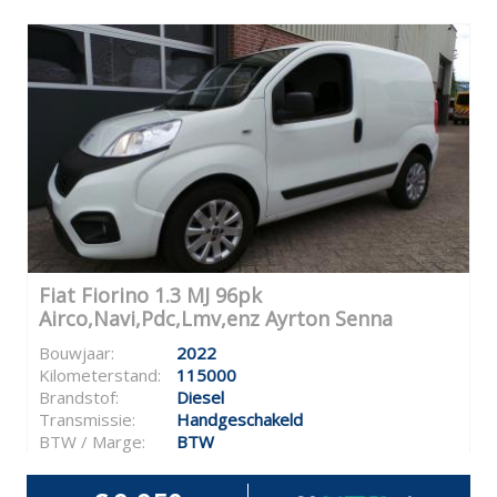
Fiat Fiorino 1.3 MJ 96pk
Airco,Navi,Pdc,Lmv,enz Ayrton Senna
Bouwjaar:
2022
Kilometerstand:
115000
Brandstof:
Diesel
Transmissie:
Handgeschakeld
BTW / Marge:
BTW