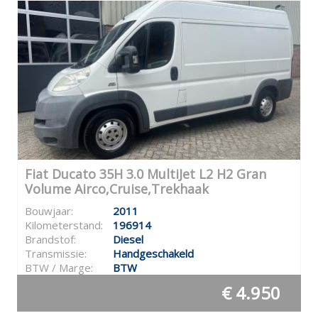
Fiat Ducato 35H 3.0 MultiJet L2 H2 Gran
Volume Airco,Cruise,Trekhaak
Bouwjaar:
2011
Kilometerstand:
196914
Brandstof:
Diesel
Transmissie:
Handgeschakeld
BTW / Marge:
BTW
€ 4.950