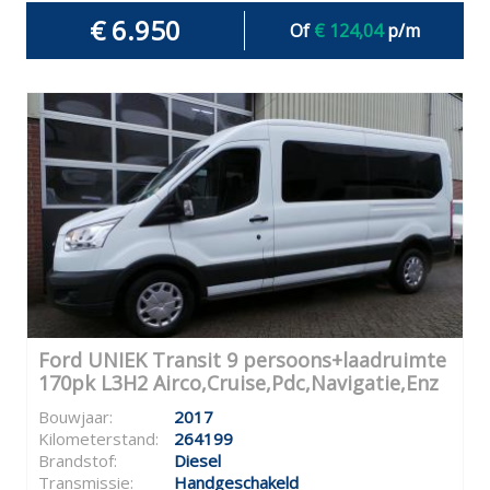
€ 6.950
Of
€ 124,04
p/m
Ford UNIEK Transit 9 persoons+laadruimte
170pk L3H2 Airco,Cruise,Pdc,Navigatie,Enz
Bouwjaar:
2017
Kilometerstand:
264199
Brandstof:
Diesel
Transmissie:
Handgeschakeld