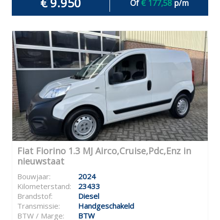
€ 9.950
Of
€ 177,58
p/m
Fiat Fiorino 1.3 MJ Airco,Cruise,Pdc,Enz in
nieuwstaat
Bouwjaar:
2024
Kilometerstand:
23433
Brandstof:
Diesel
Transmissie:
Handgeschakeld
BTW / Marge:
BTW