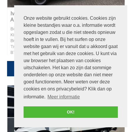
Iveco Daily 35S13V 2.3 352 H3 L2 Koelwagen,
Onze website gebruikt cookies. Cookies zijn
Airco,3 persoons, met oprijplaat
kleine bestandjes waar o.a. informatie wordt
Bouwjaar:
2016
opgeslagen zodat u die niet steeds opnieuw
Kilometerstand:
140162
hoeft in te vullen. Bij het surfen op onze
Brandstof:
Diesel
Transmissie:
Handgeschakeld
website gaan wij er vanuit dat u akkoord gaat
BTW / Marge:
BTW
met het gebruik van deze cookies. U kunt via
uw browser het plaatsen van cookies
€ 11.950
uitschakelen. Het kan zo zijn dat sommige
Of
€ 213,27
p/m
onderdelen op onze website dan niet meer
goed functioneren. Meer weten over deze
cookies en ons privacybeleid? Klik dan op
informatie.
Meer informatie
OK!