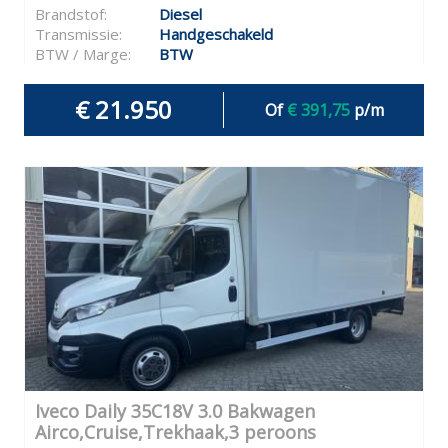
Brandstof:
Diesel
Transmissie:
Handgeschakeld
BTW / Marge:
BTW
€ 21.950
Of
€ 391,75
p/m
Iveco Daily 35C18V 3.0 Bakwagen
Airco,Cruise,Trekhaak,3 peroons