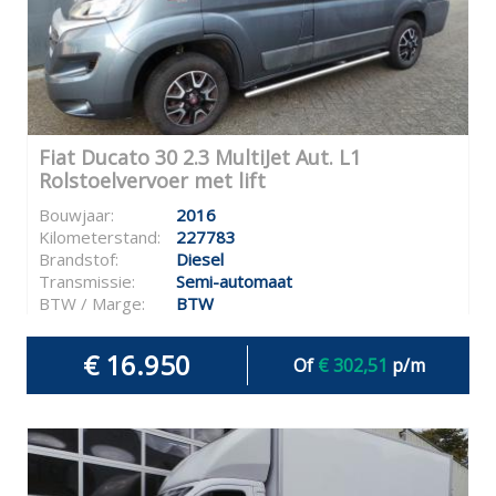
Fiat Ducato 30 2.3 MultiJet Aut. L1
Rolstoelvervoer met lift
Bouwjaar:
2016
Kilometerstand:
227783
Brandstof:
Diesel
Transmissie:
Semi-automaat
BTW / Marge:
BTW
€ 16.950
Of
€ 302,51
p/m