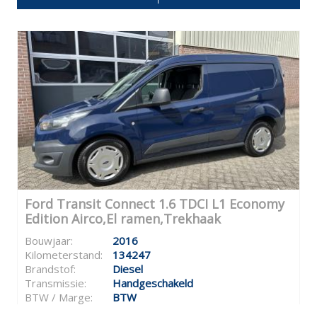
Ford Transit Connect 1.6 TDCI L1 Economy
Edition Airco,El ramen,Trekhaak
Bouwjaar:
2016
Kilometerstand:
134247
Brandstof:
Diesel
Transmissie:
Handgeschakeld
BTW / Marge:
BTW