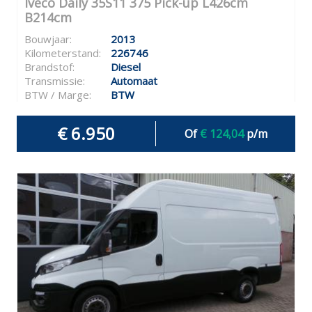
Iveco Daily 35S11 375 Pick-up L426cm
B214cm
Bouwjaar:
2013
Kilometerstand:
226746
Brandstof:
Diesel
Transmissie:
Automaat
BTW / Marge:
BTW
€ 6.950
Of
€ 124,04
p/m