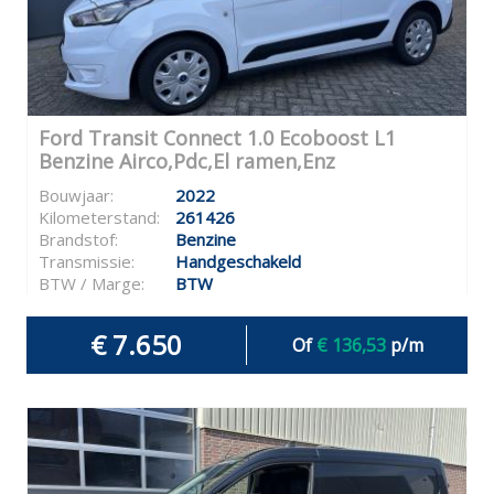
Ford Transit Connect 1.0 Ecoboost L1
Benzine Airco,Pdc,El ramen,Enz
Bouwjaar:
2022
Kilometerstand:
261426
Brandstof:
Benzine
Transmissie:
Handgeschakeld
BTW / Marge:
BTW
€ 7.650
Of
€ 136,53
p/m