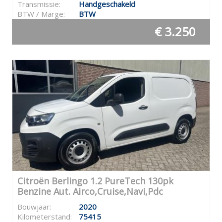
Transmissie:
Handgeschakeld
BTW / Marge:
BTW
€ 3.250
Citroën Berlingo 1.2 PureTech 130pk
Benzine Aut. Airco,Cruise,Navi,Pdc
Bouwjaar:
2020
Kilometerstand:
75415