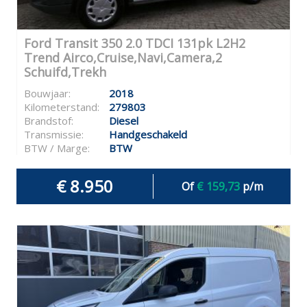
Ford Transit 350 2.0 TDCI 131pk L2H2
Trend Airco,Cruise,Navi,Camera,2
Schuifd,Trekh
Bouwjaar:
2018
Kilometerstand:
279803
Brandstof:
Diesel
Transmissie:
Handgeschakeld
BTW / Marge:
BTW
€ 8.950
Of
€ 159,73
p/m