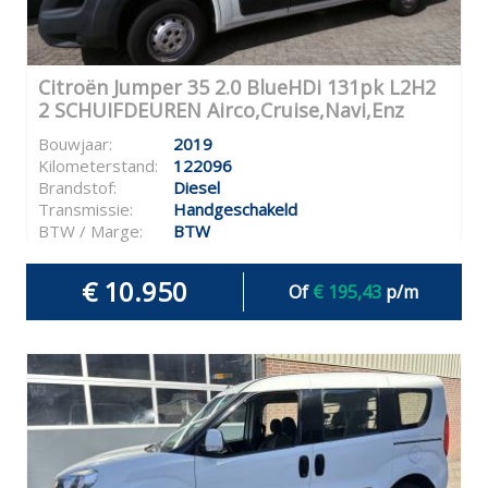
Citroën Jumper 35 2.0 BlueHDi 131pk L2H2
2 SCHUIFDEUREN Airco,Cruise,Navi,Enz
Bouwjaar:
2019
Kilometerstand:
122096
Brandstof:
Diesel
Transmissie:
Handgeschakeld
BTW / Marge:
BTW
€ 10.950
Of
€ 195,43
p/m