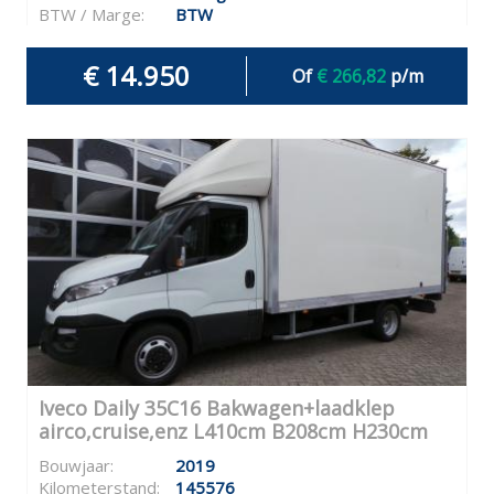
BTW / Marge:
BTW
€ 14.950
Of
€ 266,82
p/m
Iveco Daily 35C16 Bakwagen+laadklep
airco,cruise,enz L410cm B208cm H230cm
Bouwjaar:
2019
Kilometerstand:
145576