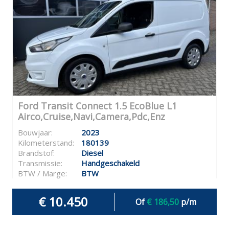
Ford Transit Connect 1.5 EcoBlue L1
Airco,Cruise,Navi,Camera,Pdc,Enz
Bouwjaar:
2023
Kilometerstand:
180139
Brandstof:
Diesel
Transmissie:
Handgeschakeld
BTW / Marge:
BTW
€ 10.450
Of
€ 186,50
p/m