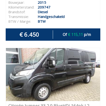
Bouwjaar:
2015
Kilometerstand:
209747
Brandstof:
Diesel
Transmissie:
Handgeschakeld
BTW / Marge:
BTW
€ 6.450
Of
€ 115,11
p/m
Citroën Jumper 33 2.0 BlueHDi 164pk L2