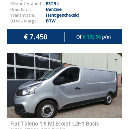
Kilometerstand:
83294
Brandstof:
Benzine
Transmissie:
Handgeschakeld
BTW / Marge:
BTW
€ 7.450
Of
€ 132,96
p/m
Fiat Taleno 1.6 MJ EcoJet L2H1 Basis