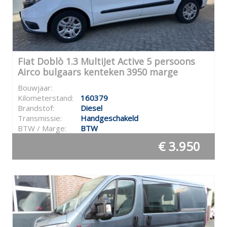
Fiat Doblò 1.3 MultiJet Active 5 persoons
Airco bulgaars kenteken 3950 marge
Bouwjaar:
Kilometerstand:
160379
Brandstof:
Diesel
Transmissie:
Handgeschakeld
BTW / Marge:
BTW
€ 3.950