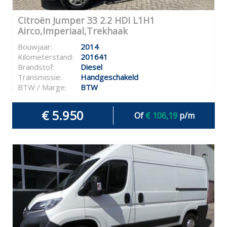
Citroën Jumper 33 2.2 HDI L1H1
Airco,Imperiaal,Trekhaak
Bouwjaar:
2014
Kilometerstand:
201641
Brandstof:
Diesel
Transmissie:
Handgeschakeld
BTW / Marge:
BTW
€ 5.950
Of
€ 106,19
p/m