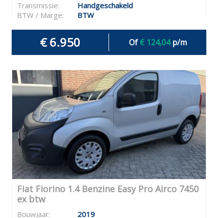
Transmissie:
Handgeschakeld
BTW / Marge:
BTW
€ 6.950
Of
€ 124,04
p/m
Fiat Fiorino 1.4 Benzine Easy Pro Airco 7450
ex btw
Bouwjaar:
2019