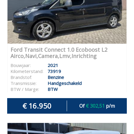
Ford Transit Connect 1.0 Ecoboost L2
Airco,Navi,Camera,Lmv,Inrichting
Bouwjaar:
2021
Kilometerstand:
73919
Brandstof:
Benzine
Transmissie:
Handgeschakeld
BTW / Marge:
BTW
€ 16.950
Of
€ 302,51
p/m