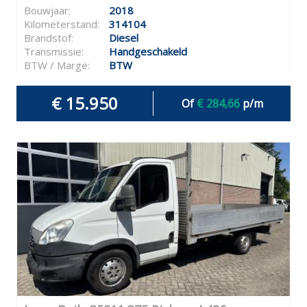
Bouwjaar:
2018
Kilometerstand:
314104
Brandstof:
Diesel
Transmissie:
Handgeschakeld
BTW / Marge:
BTW
€ 15.950
Of
€ 284,66
p/m