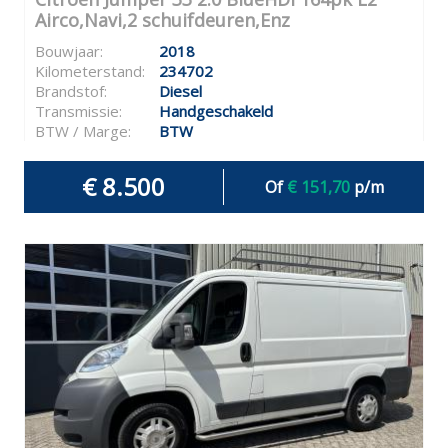
Airco,Navi,2 schuifdeuren,Enz
Bouwjaar:
2018
Kilometerstand:
234702
Brandstof:
Diesel
Transmissie:
Handgeschakeld
BTW / Marge:
BTW
€ 8.500
Of
€ 151,70
p/m