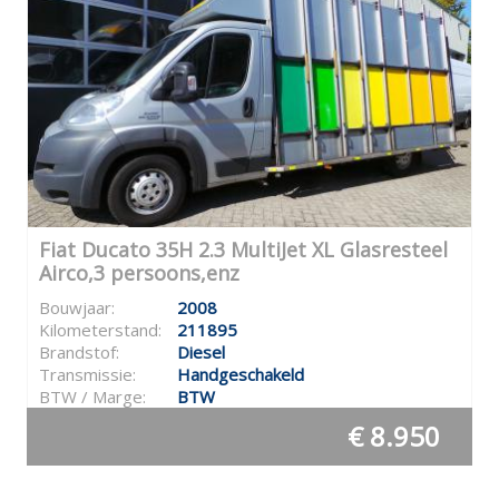
Fiat Ducato 35H 2.3 MultiJet XL Glasresteel
Airco,3 persoons,enz
Bouwjaar:
2008
Kilometerstand:
211895
Brandstof:
Diesel
Transmissie:
Handgeschakeld
BTW / Marge:
BTW
€ 8.950