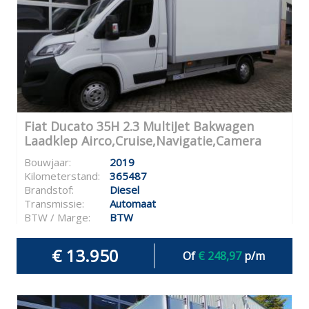
Fiat Ducato 35H 2.3 MultiJet Bakwagen
Laadklep Airco,Cruise,Navigatie,Camera
Bouwjaar:
2019
Kilometerstand:
365487
Brandstof:
Diesel
Transmissie:
Automaat
BTW / Marge:
BTW
€ 13.950
Of
€ 248,97
p/m