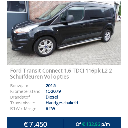
Ford Transit Connect 1.6 TDCI 116pk L2 2
Schuifdeuren Vol opties
Bouwjaar:
2015
Kilometerstand:
152079
Brandstof:
Diesel
Transmissie:
Handgeschakeld
BTW / Marge:
BTW
€ 7.450
Of
€ 132,96
p/m