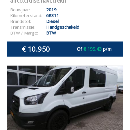
airco,cruise,navi,trekh
Bouwjaar:
2019
Kilometerstand:
68311
Brandstof:
Diesel
Transmissie:
Handgeschakeld
BTW / Marge:
BTW
€ 10.950
Of
€ 195,43
p/m