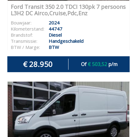
Ford Transit 350 2.0 TDCI 130pk 7 persoons
L3H2 DC Airco,Cruise,Pdc,Enz
Bouwjaar:
2024
Kilometerstand:
44747
Brandstof:
Diesel
Transmissie:
Handgeschakeld
BTW / Marge:
BTW
€ 28.950
Of
€ 503,52
p/m