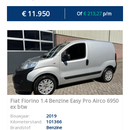
€ 11.950
Of
€ 213,27
p/m
Fiat Fiorino 1.4 Benzine Easy Pro Airco 6950
ex btw
Bouwjaar:
2019
Kilometerstand:
101366
Brandstof:
Benzine