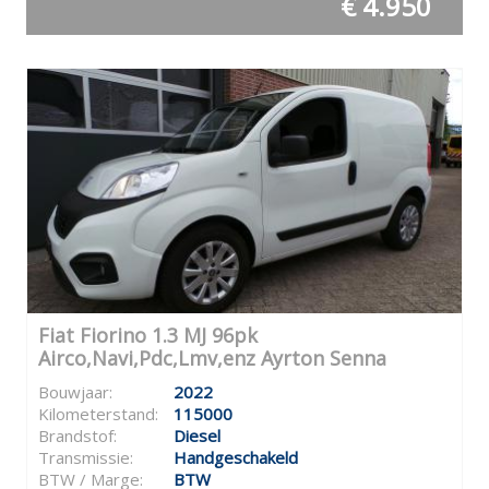
€ 4.950
Fiat Fiorino 1.3 MJ 96pk
Airco,Navi,Pdc,Lmv,enz Ayrton Senna
Bouwjaar:
2022
Kilometerstand:
115000
Brandstof:
Diesel
Transmissie:
Handgeschakeld
BTW / Marge:
BTW