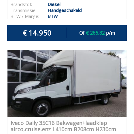
Brandstof:
Diesel
Transmissie:
Handgeschakeld
BTW / Marge:
BTW
€ 14.950
Of
€ 266,82
p/m
Iveco Daily 35C16 Bakwagen+laadklep
airco,cruise,enz L410cm B208cm H230cm