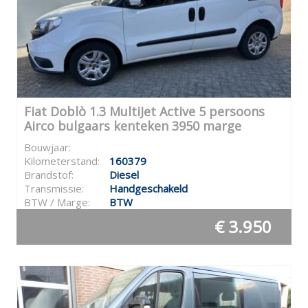
Fiat Doblò 1.3 MultiJet Active 5 persoons
Airco bulgaars kenteken 3950 marge
Bouwjaar:
Kilometerstand:
160379
Brandstof:
Diesel
Transmissie:
Handgeschakeld
BTW / Marge:
BTW
€ 3.950