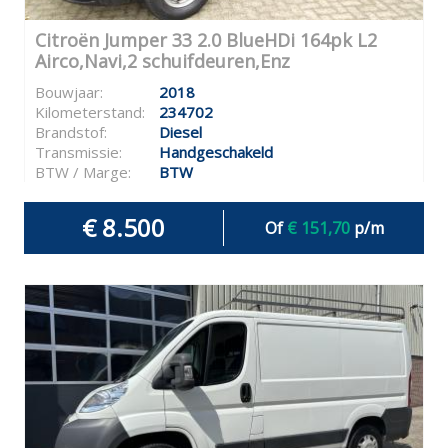
Citroën Jumper 33 2.0 BlueHDi 164pk L2
Airco,Navi,2 schuifdeuren,Enz
Bouwjaar:
2018
Kilometerstand:
234702
Brandstof:
Diesel
Transmissie:
Handgeschakeld
BTW / Marge:
BTW
€ 8.500
Of
€ 151,70
p/m