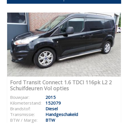
Ford Transit Connect 1.6 TDCI 116pk L2 2
Schuifdeuren Vol opties
Bouwjaar:
2015
Kilometerstand:
152079
Brandstof:
Diesel
Transmissie:
Handgeschakeld
BTW / Marge:
BTW