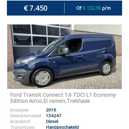
€ 7.450
Of
€ 132,96
p/m
Ford Transit Connect 1.6 TDCI L1 Economy
Edition Airco,El ramen,Trekhaak
Bouwjaar:
2016
Kilometerstand:
134247
Brandstof:
Diesel
Transmissie:
Handgeschakeld