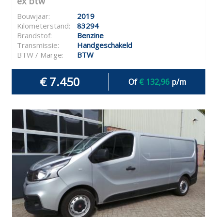
ex btw
Bouwjaar:
2019
Kilometerstand:
83294
Brandstof:
Benzine
Transmissie:
Handgeschakeld
BTW / Marge:
BTW
€ 7.450
Of
€ 132,96
p/m