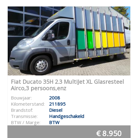
Fiat Ducato 35H 2.3 MultiJet XL Glasresteel
Airco,3 persoons,enz
Bouwjaar:
2008
Kilometerstand:
211895
Brandstof:
Diesel
Transmissie:
Handgeschakeld
BTW / Marge:
BTW
€ 8.950