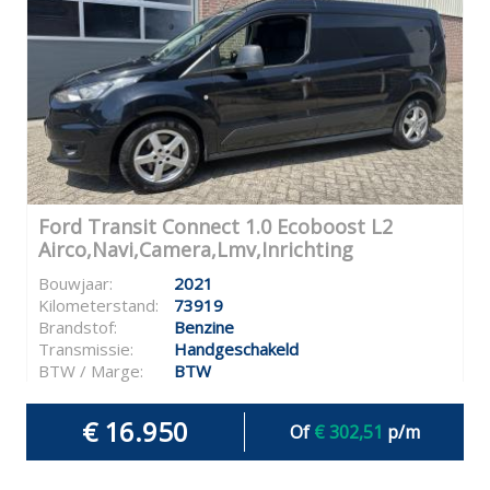
Ford Transit Connect 1.0 Ecoboost L2
Airco,Navi,Camera,Lmv,Inrichting
Bouwjaar:
2021
Kilometerstand:
73919
Brandstof:
Benzine
Transmissie:
Handgeschakeld
BTW / Marge:
BTW
€ 16.950
Of
€ 302,51
p/m