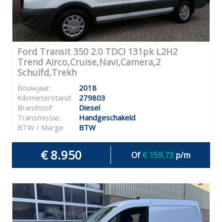
Ford Transit 350 2.0 TDCI 131pk L2H2
Trend Airco,Cruise,Navi,Camera,2
Schuifd,Trekh
Bouwjaar:
2018
Kilometerstand:
279803
Brandstof:
Diesel
Transmissie:
Handgeschakeld
BTW / Marge:
BTW
€ 8.950
Of
€ 159,73
p/m