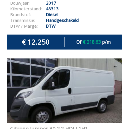
Bouwjaar:
2017
Kilometerstand:
48313
Brandstof:
Diesel
Transmissie:
Handgeschakeld
BTW / Marge:
BTW
€ 12.250
Of
€ 218,63
p/m
Citroën Jumper 30 2.2 HDI L1H1