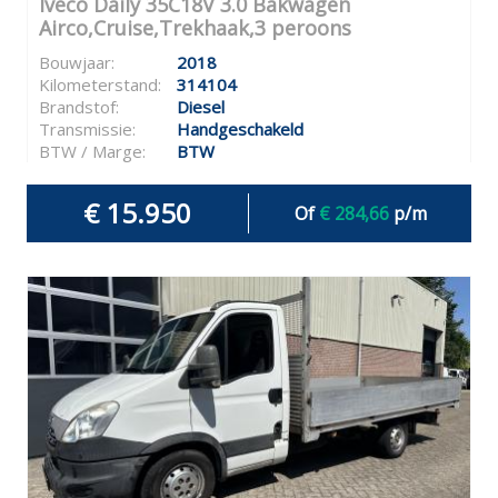
Iveco Daily 35C18V 3.0 Bakwagen
Airco,Cruise,Trekhaak,3 peroons
Bouwjaar:
2018
Kilometerstand:
314104
Brandstof:
Diesel
Transmissie:
Handgeschakeld
BTW / Marge:
BTW
€ 15.950
Of
€ 284,66
p/m