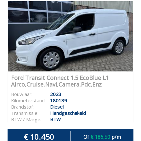
Ford Transit Connect 1.5 EcoBlue L1
Airco,Cruise,Navi,Camera,Pdc,Enz
Bouwjaar:
2023
Kilometerstand:
180139
Brandstof:
Diesel
Transmissie:
Handgeschakeld
BTW / Marge:
BTW
€ 10.450
Of
€ 186,50
p/m