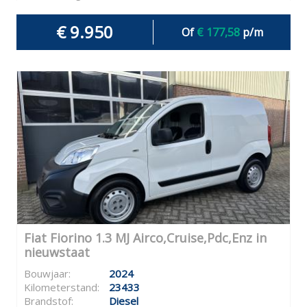
€ 9.950
Of
€ 177,58
p/m
Fiat Fiorino 1.3 MJ Airco,Cruise,Pdc,Enz in
nieuwstaat
Bouwjaar:
2024
Kilometerstand:
23433
Brandstof:
Diesel