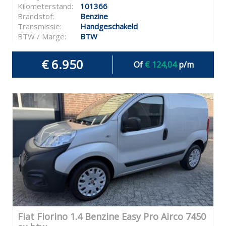
Kilometerstand:
101366
Brandstof:
Benzine
Transmissie:
Handgeschakeld
BTW / Marge:
BTW
€ 6.950
Of
€ 124,04
p/m
Fiat Fiorino 1.4 Benzine Easy Pro Airco 7450