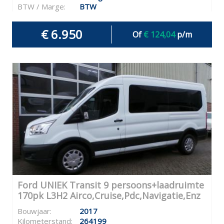
BTW / Marge:
BTW
€ 6.950
Of
€ 124,04
p/m
Ford UNIEK Transit 9 persoons+laadruimte
170pk L3H2 Airco,Cruise,Pdc,Navigatie,Enz
Bouwjaar:
2017
Kilometerstand:
264199