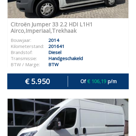
Citroën Jumper 33 2.2 HDI L1H1
Airco,Imperiaal,Trekhaak
Bouwjaar:
2014
Kilometerstand:
201641
Brandstof:
Diesel
Transmissie:
Handgeschakeld
BTW / Marge:
BTW
€ 5.950
Of
€ 106,19
p/m