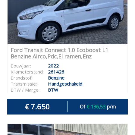
Ford Transit Connect 1.0 Ecoboost L1
Benzine Airco,Pdc,El ramen,Enz
Bouwjaar:
2022
Kilometerstand:
261426
Brandstof:
Benzine
Transmissie:
Handgeschakeld
BTW / Marge:
BTW
€ 7.650
Of
€ 136,53
p/m