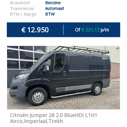
Brandstof:
Benzine
Transmissie:
Automaat
BTW / Marge:
BTW
€ 12.950
Of
€ 231,12
p/m
Citroën Jumper 28 2.0 BlueHDi L1H1
Airco,Imperiaal,Trekh