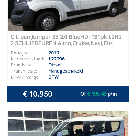
Citroën Jumper 35 2.0 BlueHDi 131pk L2H2
2 SCHUIFDEUREN Airco,Cruise,Navi,Enz
Bouwjaar:
2019
Kilometerstand:
122096
Brandstof:
Diesel
Transmissie:
Handgeschakeld
BTW / Marge:
BTW
€ 10.950
Of
€ 195,43
p/m