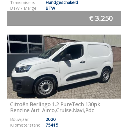
Transmissie:
Handgeschakeld
BTW / Marge:
BTW
€ 3.250
Citroën Berlingo 1.2 PureTech 130pk
Benzine Aut. Airco,Cruise,Navi,Pdc
Bouwjaar:
2020
Kilometerstand:
75415