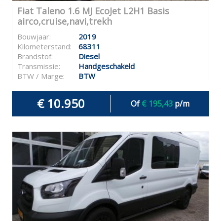
Fiat Taleno 1.6 MJ EcoJet L2H1 Basis
airco,cruise,navi,trekh
Bouwjaar:
2019
Kilometerstand:
68311
Brandstof:
Diesel
Transmissie:
Handgeschakeld
BTW / Marge:
BTW
€ 10.950
Of
€ 195,43
p/m