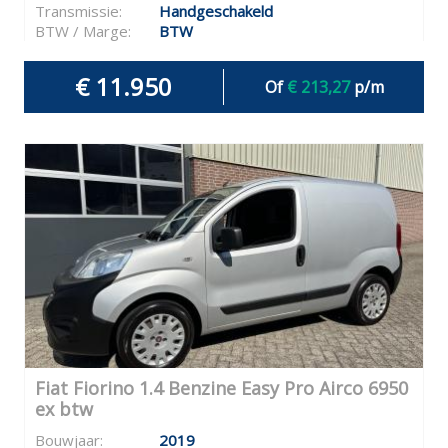
Transmissie:
Handgeschakeld
BTW / Marge:
BTW
€ 11.950
Of
€ 213,27
p/m
Fiat Fiorino 1.4 Benzine Easy Pro Airco 6950
ex btw
Bouwjaar:
2019