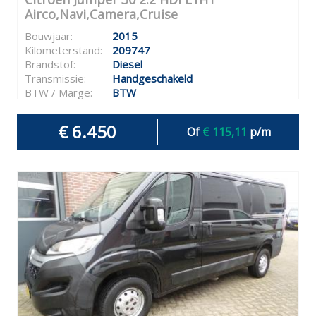
Airco,Navi,Camera,Cruise
Bouwjaar:
2015
Kilometerstand:
209747
Brandstof:
Diesel
Transmissie:
Handgeschakeld
BTW / Marge:
BTW
€ 6.450
Of
€ 115,11
p/m