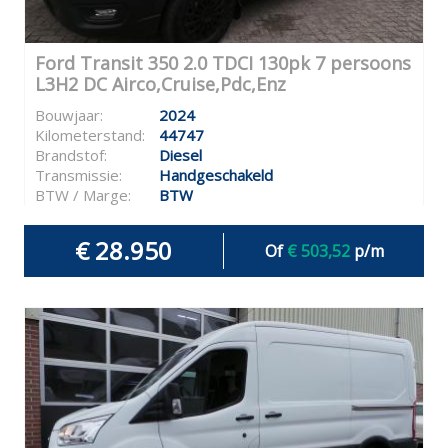
Ford Transit 350 2.0 TDCI 130pk 7 persoons
L3H2 DC Airco,Cruise,Pdc,Enz
Bouwjaar:
2024
Kilometerstand:
44747
Brandstof:
Diesel
Transmissie:
Handgeschakeld
BTW / Marge:
BTW
€ 28.950
Of
€ 503,52
p/m