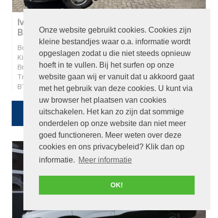
Iveco Daily 35S11 375 Pick-up L426cm
Onze website gebruikt cookies. Cookies zijn
B214cm
kleine bestandjes waar o.a. informatie wordt
Bouwjaar:
2013
opgeslagen zodat u die niet steeds opnieuw
Kilometerstand:
226746
hoeft in te vullen. Bij het surfen op onze
Brandstof:
Diesel
Transmissie:
Automaat
website gaan wij er vanuit dat u akkoord gaat
BTW / Marge:
BTW
met het gebruik van deze cookies. U kunt via
uw browser het plaatsen van cookies
€ 6.950
uitschakelen. Het kan zo zijn dat sommige
Of
€ 124,04
p/m
onderdelen op onze website dan niet meer
goed functioneren. Meer weten over deze
cookies en ons privacybeleid? Klik dan op
informatie.
Meer informatie
OK!