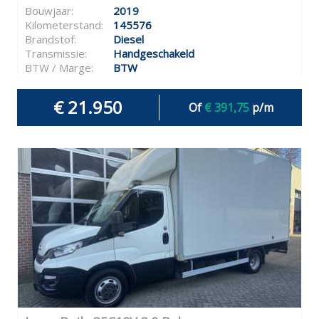
Bouwjaar:
2019
Kilometerstand:
145576
Brandstof:
Diesel
Transmissie:
Handgeschakeld
BTW / Marge:
BTW
€ 21.950
Of
€ 391,75
p/m