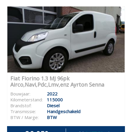
Fiat Fiorino 1.3 MJ 96pk
Airco,Navi,Pdc,Lmv,enz Ayrton Senna
Bouwjaar:
2022
Kilometerstand:
115000
Brandstof:
Diesel
Transmissie:
Handgeschakeld
BTW / Marge:
BTW