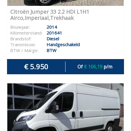
Citroën Jumper 33 2.2 HDI L1H1
Airco,Imperiaal,Trekhaak
Bouwjaar:
2014
Kilometerstand:
201641
Brandstof:
Diesel
Transmissie:
Handgeschakeld
BTW / Marge:
BTW
€ 5.950
Of
€ 106,19
p/m