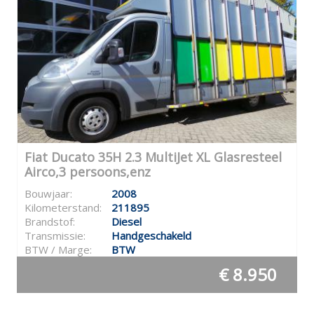
Fiat Ducato 35H 2.3 MultiJet XL Glasresteel
Airco,3 persoons,enz
Bouwjaar:
2008
Kilometerstand:
211895
Brandstof:
Diesel
Transmissie:
Handgeschakeld
BTW / Marge:
BTW
€ 8.950