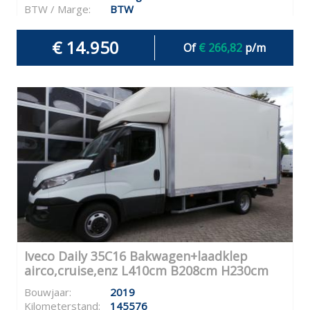
BTW / Marge:
BTW
€ 14.950
Of
€ 266,82
p/m
Iveco Daily 35C16 Bakwagen+laadklep
airco,cruise,enz L410cm B208cm H230cm
Bouwjaar:
2019
Kilometerstand:
145576