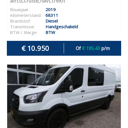
airco,cruise,navi,trekh
Bouwjaar:
2019
Kilometerstand:
68311
Brandstof:
Diesel
Transmissie:
Handgeschakeld
BTW / Marge:
BTW
€ 10.950
Of
€ 195,43
p/m