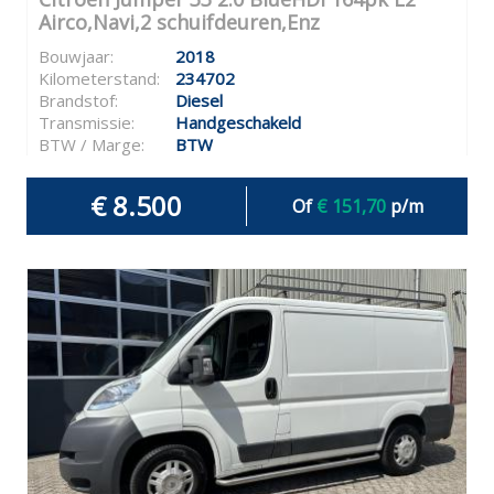
Airco,Navi,2 schuifdeuren,Enz
Bouwjaar:
2018
Kilometerstand:
234702
Brandstof:
Diesel
Transmissie:
Handgeschakeld
BTW / Marge:
BTW
€ 8.500
Of
€ 151,70
p/m