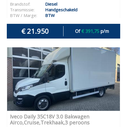
Brandstof:
Diesel
Transmissie:
Handgeschakeld
BTW / Marge:
BTW
€ 21.950
Of
€ 391,75
p/m
Iveco Daily 35C18V 3.0 Bakwagen
Airco,Cruise,Trekhaak,3 peroons