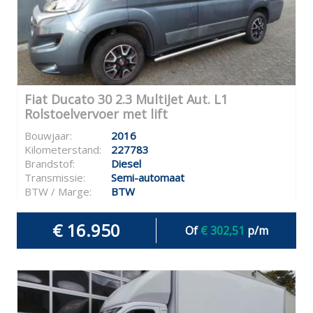
Fiat Ducato 30 2.3 MultiJet Aut. L1
Rolstoelvervoer met lift
Bouwjaar:
2016
Kilometerstand:
227783
Brandstof:
Diesel
Transmissie:
Semi-automaat
BTW / Marge:
BTW
€ 16.950
Of
€ 302,51
p/m