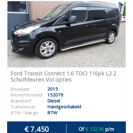
Ford Transit Connect 1.6 TDCI 116pk L2 2
Schuifdeuren Vol opties
Bouwjaar:
2015
Kilometerstand:
152079
Brandstof:
Diesel
Transmissie:
Handgeschakeld
BTW / Marge:
BTW
€ 7.450
Of
€ 132,96
p/m