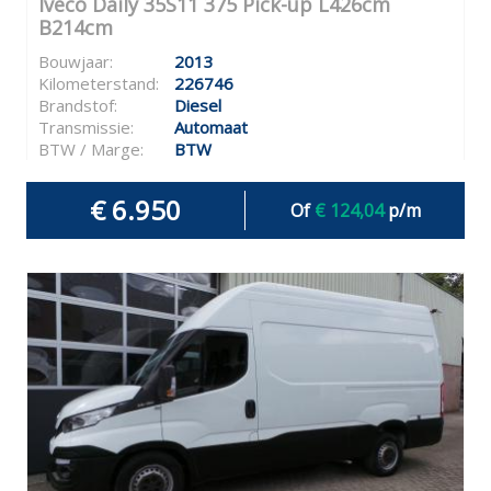
Iveco Daily 35S11 375 Pick-up L426cm
B214cm
Bouwjaar:
2013
Kilometerstand:
226746
Brandstof:
Diesel
Transmissie:
Automaat
BTW / Marge:
BTW
€ 6.950
Of
€ 124,04
p/m