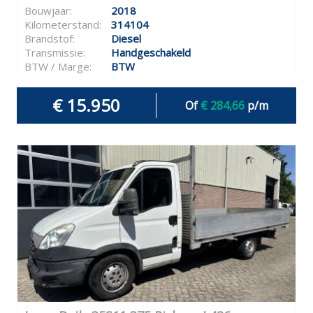
Bouwjaar:
2018
Kilometerstand:
314104
Brandstof:
Diesel
Transmissie:
Handgeschakeld
BTW / Marge:
BTW
€ 15.950
Of
€ 284,66
p/m