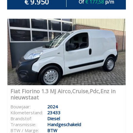
€ 9.950
Of
€ 177,58
p/m
Fiat Fiorino 1.3 MJ Airco,Cruise,Pdc,Enz in
nieuwstaat
Bouwjaar:
2024
Kilometerstand:
23433
Brandstof:
Diesel
Transmissie:
Handgeschakeld
BTW / Marge:
BTW