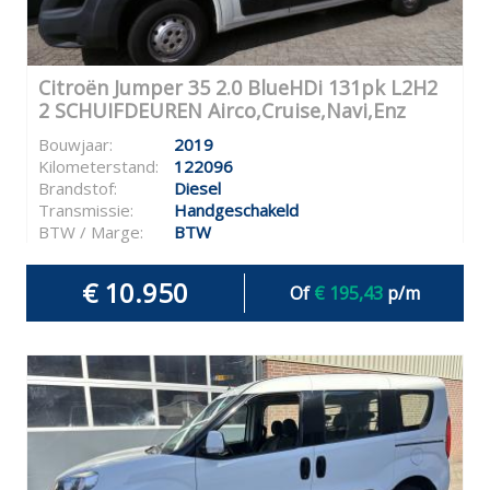
Citroën Jumper 35 2.0 BlueHDi 131pk L2H2
2 SCHUIFDEUREN Airco,Cruise,Navi,Enz
Bouwjaar:
2019
Kilometerstand:
122096
Brandstof:
Diesel
Transmissie:
Handgeschakeld
BTW / Marge:
BTW
€ 10.950
Of
€ 195,43
p/m