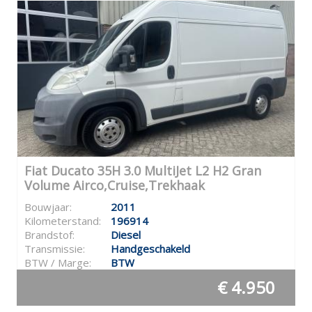
Fiat Ducato 35H 3.0 MultiJet L2 H2 Gran
Volume Airco,Cruise,Trekhaak
Bouwjaar:
2011
Kilometerstand:
196914
Brandstof:
Diesel
Transmissie:
Handgeschakeld
BTW / Marge:
BTW
€ 4.950