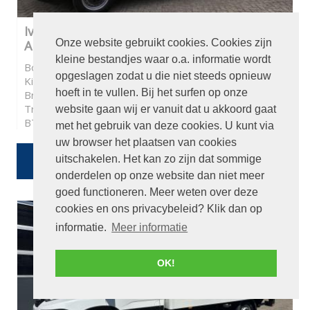
Iveco Daily 35S13V 2.3 352 H3 L2 Koelwagen,
Onze website gebruikt cookies. Cookies zijn
Airco,3 persoons, met oprijplaat
kleine bestandjes waar o.a. informatie wordt
Bouwjaar:
2016
opgeslagen zodat u die niet steeds opnieuw
Kilometerstand:
140162
hoeft in te vullen. Bij het surfen op onze
Brandstof:
Diesel
Transmissie:
Handgeschakeld
website gaan wij er vanuit dat u akkoord gaat
BTW / Marge:
BTW
met het gebruik van deze cookies. U kunt via
uw browser het plaatsen van cookies
€ 11.950
uitschakelen. Het kan zo zijn dat sommige
Of
€ 213,27
p/m
onderdelen op onze website dan niet meer
goed functioneren. Meer weten over deze
cookies en ons privacybeleid? Klik dan op
informatie.
Meer informatie
OK!