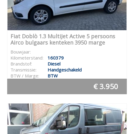
Fiat Doblò 1.3 MultiJet Active 5 persoons
Airco bulgaars kenteken 3950 marge
Bouwjaar:
Kilometerstand:
160379
Brandstof:
Diesel
Transmissie:
Handgeschakeld
BTW / Marge:
BTW
€ 3.950