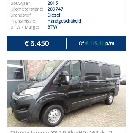
Bouwjaar:
2015
Kilometerstand:
209747
Brandstof:
Diesel
Transmissie:
Handgeschakeld
BTW / Marge:
BTW
€ 6.450
Of
€ 115,11
p/m
Citroën Jumper 33 2.0 BlueHDi 164pk L2