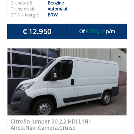
Brandstof:
Benzine
Transmissie:
Automaat
BTW / Marge:
BTW
€ 12.950
Of
€ 231,12
p/m
Citroën Jumper 30 2.2 HDI L1H1
Airco,Navi,Camera,Cruise