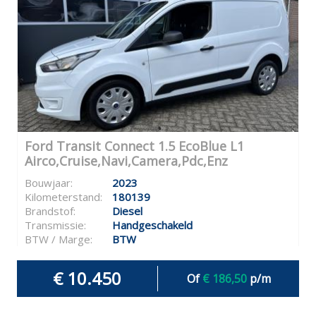
Ford Transit Connect 1.5 EcoBlue L1
Airco,Cruise,Navi,Camera,Pdc,Enz
Bouwjaar:
2023
Kilometerstand:
180139
Brandstof:
Diesel
Transmissie:
Handgeschakeld
BTW / Marge:
BTW
€ 10.450
Of
€ 186,50
p/m