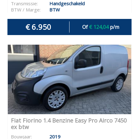
Transmissie:
Handgeschakeld
BTW / Marge:
BTW
€ 6.950
Of
€ 124,04
p/m
Fiat Fiorino 1.4 Benzine Easy Pro Airco 7450
ex btw
Bouwjaar:
2019