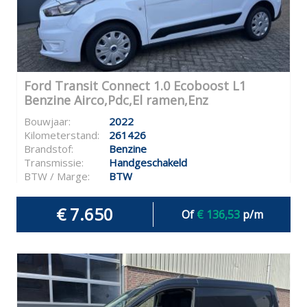
Ford Transit Connect 1.0 Ecoboost L1
Benzine Airco,Pdc,El ramen,Enz
Bouwjaar:
2022
Kilometerstand:
261426
Brandstof:
Benzine
Transmissie:
Handgeschakeld
BTW / Marge:
BTW
€ 7.650
Of
€ 136,53
p/m