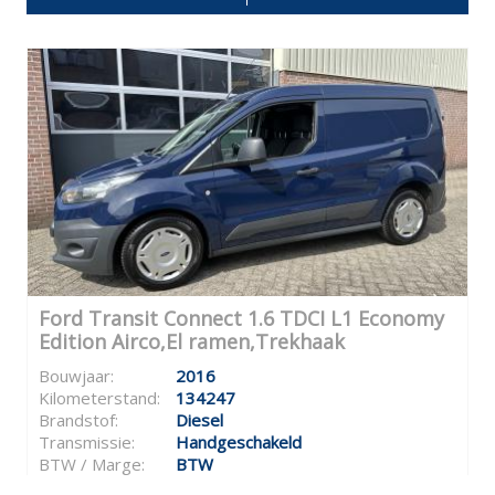
Ford Transit Connect 1.6 TDCI L1 Economy
Edition Airco,El ramen,Trekhaak
Bouwjaar:
2016
Kilometerstand:
134247
Brandstof:
Diesel
Transmissie:
Handgeschakeld
BTW / Marge:
BTW