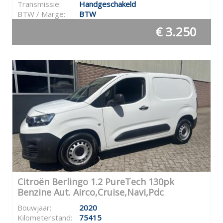
Transmissie:
Handgeschakeld
BTW / Marge:
BTW
€ 3.250
Citroën Berlingo 1.2 PureTech 130pk
Benzine Aut. Airco,Cruise,Navi,Pdc
Bouwjaar:
2020
Kilometerstand:
75415