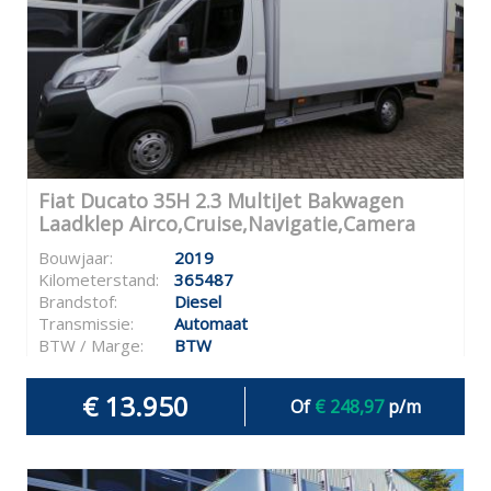
Fiat Ducato 35H 2.3 MultiJet Bakwagen
Laadklep Airco,Cruise,Navigatie,Camera
Bouwjaar:
2019
Kilometerstand:
365487
Brandstof:
Diesel
Transmissie:
Automaat
BTW / Marge:
BTW
€ 13.950
Of
€ 248,97
p/m