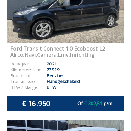
Ford Transit Connect 1.0 Ecoboost L2
Airco,Navi,Camera,Lmv,Inrichting
Bouwjaar:
2021
Kilometerstand:
73919
Brandstof:
Benzine
Transmissie:
Handgeschakeld
BTW / Marge:
BTW
€ 16.950
Of
€ 302,51
p/m