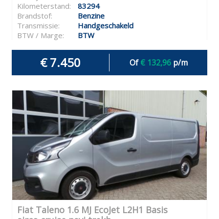
Kilometerstand:
83294
Brandstof:
Benzine
Transmissie:
Handgeschakeld
BTW / Marge:
BTW
€ 7.450
Of
€ 132,96
p/m
Fiat Taleno 1.6 MJ EcoJet L2H1 Basis