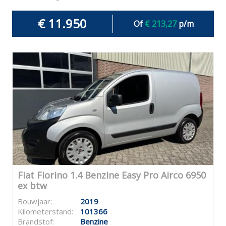
€ 11.950
Of
€ 213,27
p/m
Fiat Fiorino 1.4 Benzine Easy Pro Airco 6950
ex btw
Bouwjaar:
2019
Kilometerstand:
101366
Brandstof:
Benzine