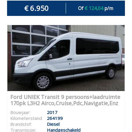
€ 6.950
Of
€ 124,04
p/m
Ford UNIEK Transit 9 persoons+laadruimte
170pk L3H2 Airco,Cruise,Pdc,Navigatie,Enz
Bouwjaar:
2017
Kilometerstand:
264199
Brandstof:
Diesel
Transmissie:
Handgeschakeld