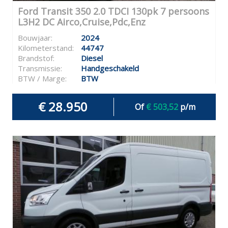
Ford Transit 350 2.0 TDCI 130pk 7 persoons
L3H2 DC Airco,Cruise,Pdc,Enz
Bouwjaar:
2024
Kilometerstand:
44747
Brandstof:
Diesel
Transmissie:
Handgeschakeld
BTW / Marge:
BTW
€ 28.950
Of
€ 503,52
p/m