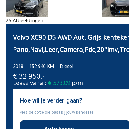
25 Afbeeldingen
Volvo XC90 D5 AWD Aut. Grijs kenteke
Pano,Navi,Leer,Camera,Pdc,20"lmv,Tr
2018
152 946 KM
Diesel
€ 32 950,-
Lease vanaf:
€ 573,09
p/m