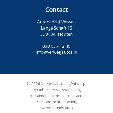
Contact
Autobedrijf Verweij
Lange Schaft 15
3991 AP Houten
030 637 12 49
info@verweijautos.nl
© 2026 Verweij Auto`s - Ontwerp:
Site Online
-
Privacyverklaring
-
Disclaimer
-
Sitemap
-
Contact
-
Zoekopdracht occasion,
tweedehands auto