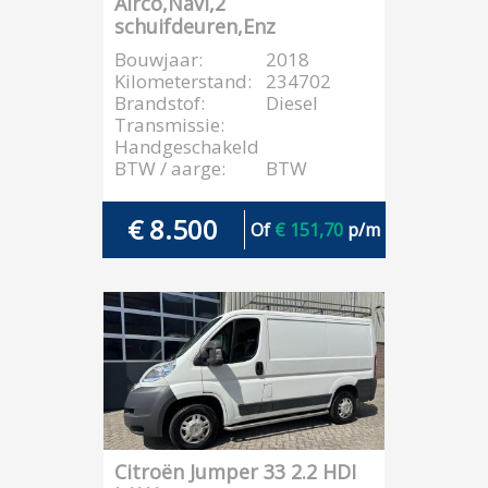
Airco,Navi,2
schuifdeuren,Enz
Bouwjaar:
2018
Kilometerstand:
234702
Brandstof:
Diesel
Transmissie:
Handgeschakeld
BTW / aarge:
BTW
€ 8.500
Of
€ 151,70
p/m
Citroën Jumper 33 2.2 HDI