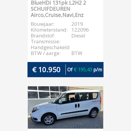
BlueHDi 131pk L2H2 2
SCHUIFDEUREN
Airco,Cruise,Navi,Enz
Bouwjaar:
2019
Kilometerstand:
122096
Brandstof:
Diesel
Transmissie:
Handgeschakeld
BTW / aarge:
BTW
€ 10.950
Of
€ 195,43
p/m