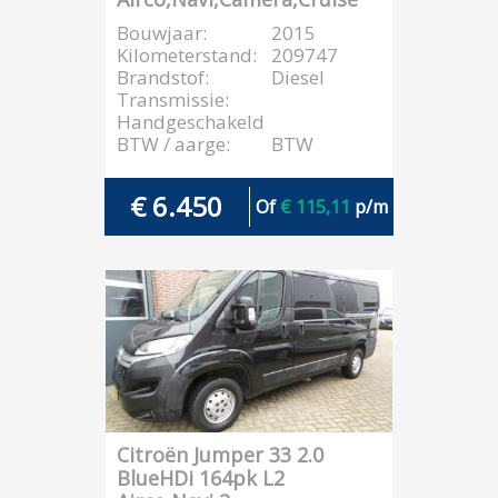
Bouwjaar:
2015
Kilometerstand:
209747
Brandstof:
Diesel
Transmissie:
Handgeschakeld
BTW / aarge:
BTW
€ 6.450
Of
€ 115,11
p/m
Citroën Jumper 33 2.0
BlueHDi 164pk L2