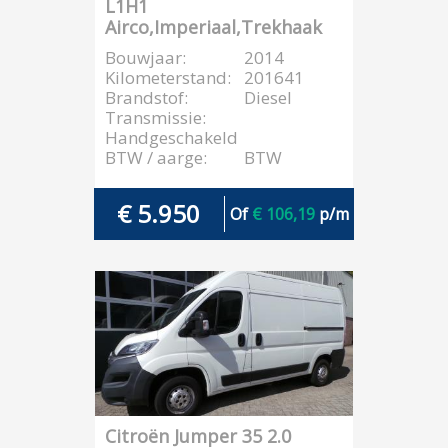
L1H1
Airco,Imperiaal,Trekhaak
Bouwjaar:
2014
Kilometerstand:
201641
Brandstof:
Diesel
Transmissie:
Handgeschakeld
BTW / aarge:
BTW
€ 5.950
Of
€ 106,19
p/m
Citroën Jumper 35 2.0