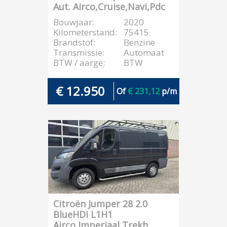
Aut. Airco,Cruise,Navi,Pdc
Bouwjaar:
2020
Kilometerstand:
75415
Brandstof:
Benzine
Transmissie:
Automaat
BTW / aarge:
BTW
€ 12.950
Of
€ 231,12
p/m
Citroën Jumper 28 2.0
BlueHDi L1H1
Airco,Imperiaal,Trekh