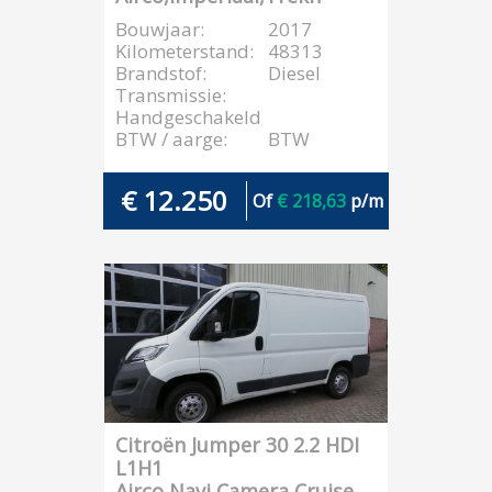
Bouwjaar:
2017
Kilometerstand:
48313
Brandstof:
Diesel
Transmissie:
Handgeschakeld
BTW / aarge:
BTW
€ 12.250
Of
€ 218,63
p/m
Citroën Jumper 30 2.2 HDI
L1H1
Airco,Navi,Camera,Cruise