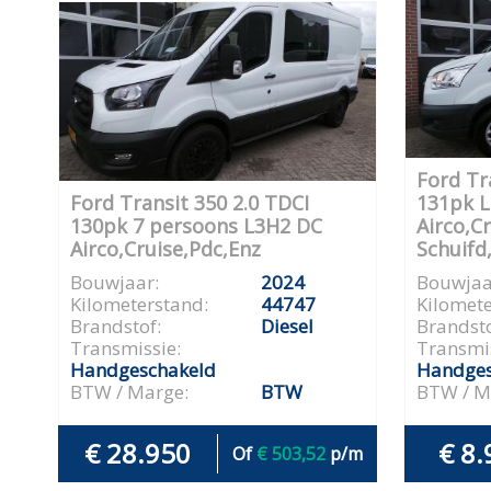
Ford Tr
Ford Transit 350 2.0 TDCI
131pk 
130pk 7 persoons L3H2 DC
Airco,C
Airco,Cruise,Pdc,Enz
Schuifd
Bouwjaar:
2024
Bouwjaa
Kilometerstand:
44747
Kilomete
Brandstof:
Diesel
Brandsto
Transmissie:
Transmis
Handgeschakeld
Handges
BTW / Marge:
BTW
BTW / M
€ 28.950
€ 8.
Of
€ 503,52
p/m