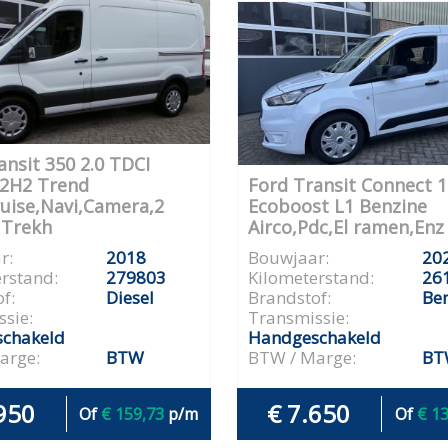
ansit 350 2.0 TDCI
L2H2 Trend
Ford Transit Connect 1
ruise,Navi,Camera,2
Ecoboost L1 Benzine
,Trekh
Airco,Pdc,El ramen,Enz
r:
2018
Bouwjaar:
20
rstand:
279803
Kilometerstand:
26
f:
Diesel
Brandstof:
Be
sie:
Transmissie:
chakeld
Handgeschakeld
arge:
BTW
BTW / Marge:
BT
950
€ 7.650
Of
€ 159,73
p/m
Of
€ 1