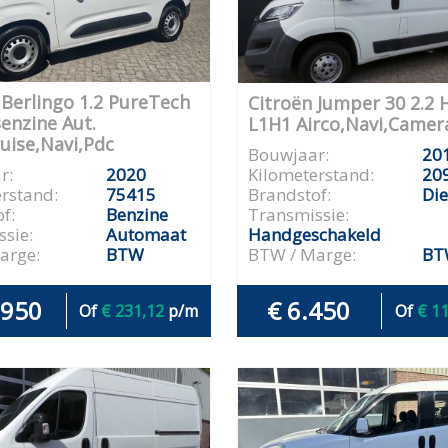
 Berlingo 1.2 PureTech
Citroën Jumper 30 2.2 
enzine Aut.
L1H1 Airco,Navi,Camer
ruise,Navi,Pdc
Bouwjaar:
20
r:
2020
Kilometerstand:
20
rstand:
75415
Brandstof:
Die
f:
Benzine
Transmissie:
sie:
Automaat
Handgeschakeld
arge:
BTW
BTW / Marge:
BT
.950
€ 6.450
Of
€ 231,12
p/m
Of
€ 1