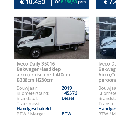
€ 10.450
€ 7.
Of
€ 186,50
p/m
Iveco Daily 35C16
Iveco Da
Bakwagen+laadklep
Bakwag
airco,cruise,enz L410cm
Airco,C
B208cm H230cm
peroon
Bouwjaar:
2019
Bouwjaa
Kilometerstand:
145576
Kilomete
Brandstof:
Diesel
Brandsto
Transmissie:
Transmis
Handgeschakeld
Handges
BTW / Marge:
BTW
BTW / M