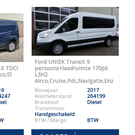
Ford UNIEK Transit 9
.6 TDCI
persoons+laadruimte 170pk
co,El
L3H2
Airco,Cruise,Pdc,Navigatie,Enz
16
Bouwjaar:
2017
4247
Kilometerstand:
264199
sel
Brandstof:
Diesel
Transmissie:
Handgeschakeld
W
BTW / Marge:
BTW