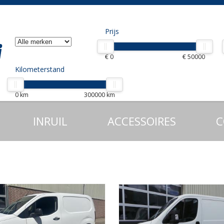
Prijs
€ 0
€ 50000
Kilometerstand
0 km
300000 km
INRUIL
ACCESSOIRES
C