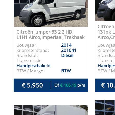
Citroën
Citroën Jumper 33 2.2 HDI
131pk 
L1H1 Airco,Imperiaal,Trekhaak
Airco,C
Bouwjaar:
2014
Bouwjaa
Kilometerstand:
201641
Kilomete
Brandstof:
Diesel
Brandsto
Transmissie:
Transmis
Handgeschakeld
Handges
BTW / Marge:
BTW
BTW / M
€ 5.950
€ 10
Of
€ 106,19
p/m