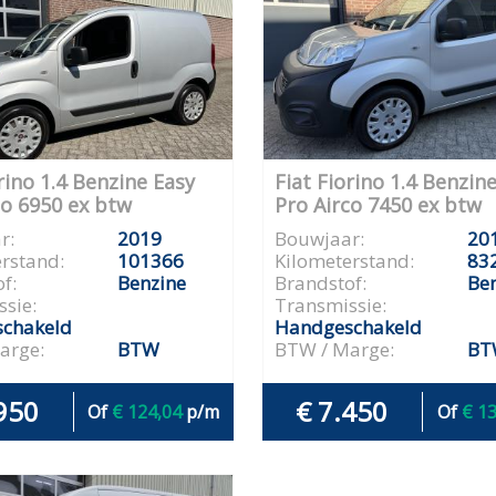
rino 1.4 Benzine Easy
Fiat Fiorino 1.4 Benzin
co 6950 ex btw
Pro Airco 7450 ex btw
r:
2019
Bouwjaar:
20
rstand:
101366
Kilometerstand:
83
f:
Benzine
Brandstof:
Be
sie:
Transmissie:
chakeld
Handgeschakeld
arge:
BTW
BTW / Marge:
BT
950
€ 7.450
Of
€ 124,04
p/m
Of
€ 1