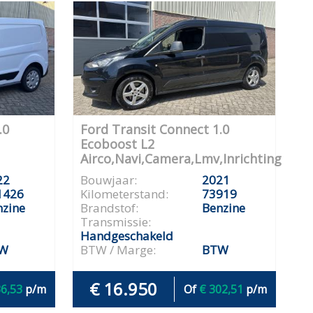
.0
Ford Transit Connect 1.0
Ecoboost L2
Airco,Navi,Camera,Lmv,Inrichting
22
Bouwjaar:
2021
1426
Kilometerstand:
73919
nzine
Brandstof:
Benzine
Transmissie:
Handgeschakeld
W
BTW / Marge:
BTW
€ 16.950
36,53
p/m
Of
€ 302,51
p/m