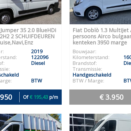
 Jumper 35 2.0 BlueHDi
Fiat Doblò 1.3 MultiJet 
L2H2 2 SCHUIFDEUREN
persoons Airco bulgaa
ruise,Navi,Enz
kenteken 3950 marge
r:
2019
Bouwjaar:
rstand:
122096
Kilometerstand:
16
f:
Diesel
Brandstof:
Die
sie:
Transmissie:
chakeld
Handgeschakeld
arge:
BTW
BTW / Marge:
BT
.950
€ 3.950
Of
€ 195,43
p/m