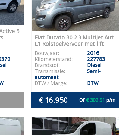
Active 5
rs
Fiat Ducato 30 2.3 MultiJet Aut.
L1 Rolstoelvervoer met lift
Bouwjaar:
2016
0379
Kilometerstand:
227783
sel
Brandstof:
Diesel
Transmissie:
Semi-
automaat
W
BTW / Marge:
BTW
€ 16.950
Of
€ 302,51
p/m