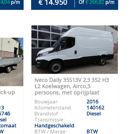
€ 14.950
24,04
p/m
Of
€ 266,82
p/m
Iveco Daily 35S13V 2.3 352 H3
L2 Koelwagen, Airco,3
ick-up
persoons, met oprijplaat
Bouwjaar:
2016
13
Kilometerstand:
140162
6746
Brandstof:
Diesel
sel
Transmissie:
tomaat
Handgeschakeld
W
BTW / Marge:
BTW