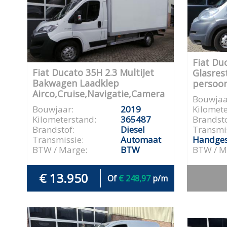
Fiat Du
Fiat Ducato 35H 2.3 MultiJet
Glasrest
Bakwagen Laadklep
persoon
Airco,Cruise,Navigatie,Camera
Bouwjaa
Bouwjaar:
2019
Kilomete
Kilometerstand:
365487
Brandsto
Brandstof:
Diesel
Transmis
Transmissie:
Automaat
Handges
BTW / Marge:
BTW
BTW / M
€ 13.950
Of
€ 248,97
p/m