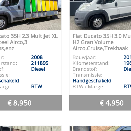
cato 35H 2.3 MultiJet XL
Fiat Ducato 35H 3.0 Mul
eel Airco,3
H2 Gran Volume
s,enz
Airco,Cruise,Trekhaak
r:
2008
Bouwjaar:
20
rstand:
211895
Kilometerstand:
19
f:
Diesel
Brandstof:
Die
sie:
Transmissie:
chakeld
Handgeschakeld
arge:
BTW
BTW / Marge:
BT
€ 8.950
€ 4.950