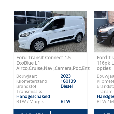
Ford Transit Connect 1.5
Ford Tr
EcoBlue L1
116pk L
Airco,Cruise,Navi,Camera,Pdc,Enz
opties
Bouwjaar:
2023
Bouwjaa
Kilometerstand:
180139
Kilomete
Brandstof:
Diesel
Brandsto
Transmissie:
Transmis
Handgeschakeld
Handges
BTW / Marge:
BTW
BTW / M