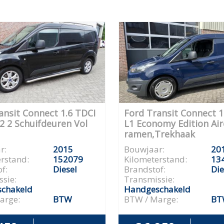
ansit Connect 1.6 TDCI
Ford Transit Connect 1
2 2 Schuifdeuren Vol
L1 Economy Edition Air
ramen,Trekhaak
r:
2015
Bouwjaar:
20
rstand:
152079
Kilometerstand:
13
f:
Diesel
Brandstof:
Die
sie:
Transmissie:
chakeld
Handgeschakeld
arge:
BTW
BTW / Marge:
BT