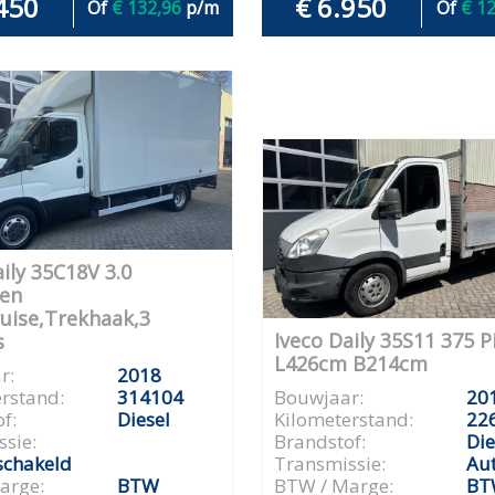
450
€ 6.950
Of
€ 132,96
p/m
Of
€ 1
ily 35C18V 3.0
en
ruise,Trekhaak,3
Iveco Daily 35S11 375 P
s
L426cm B214cm
r:
2018
rstand:
314104
Bouwjaar:
20
f:
Diesel
Kilometerstand:
22
sie:
Brandstof:
Die
chakeld
Transmissie:
Au
arge:
BTW
BTW / Marge:
BT