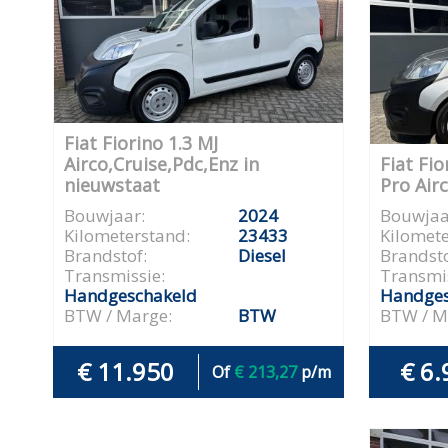
Fiat Fiorino 1.3 MJ
Airco,Cruise,Pdc,Enz in
Fiat Fio
nieuwstaat
Pro Air
Bouwjaar:
2024
Bouwjaa
Kilometerstand:
23433
Kilomete
Brandstof:
Diesel
Brandsto
Transmissie:
Transmis
Handgeschakeld
Handges
BTW / Marge:
BTW
BTW / M
€ 11.950
€ 6.
Of
€ 213,27
p/m