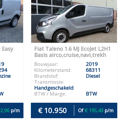
e Easy
Fiat Taleno 1.6 MJ EcoJet L2H1
Basis airco,cruise,navi,trekh
19
Bouwjaar:
2019
294
Kilometerstand:
68311
nzine
Brandstof:
Diesel
Transmissie:
Handgeschakeld
W
BTW / Marge:
BTW
€ 10.950
32,96
p/m
Of
€ 195,43
p/m