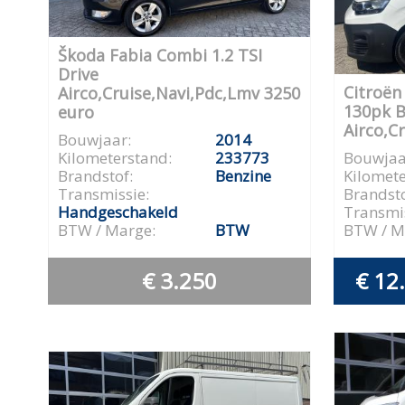
Škoda Fabia Combi 1.2 TSI
Drive
Citroën
Airco,Cruise,Navi,Pdc,Lmv 3250
130pk B
euro
Airco,C
Bouwjaar:
2014
Kilometerstand:
233773
Bouwjaa
Brandstof:
Benzine
Kilomete
Transmissie:
Brandsto
Handgeschakeld
Transmis
BTW / Marge:
BTW
BTW / M
€ 3.250
€ 12