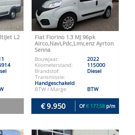
tiJet L2
Fiat Fiorino 1.3 MJ 96pk
Airco,Navi,Pdc,Lmv,enz Ayrton
Senna
11
Bouwjaar:
2022
6914
Kilometerstand:
115000
sel
Brandstof:
Diesel
Transmissie:
Handgeschakeld
W
BTW / Marge:
BTW
€ 9.950
Of
€ 177,58
p/m