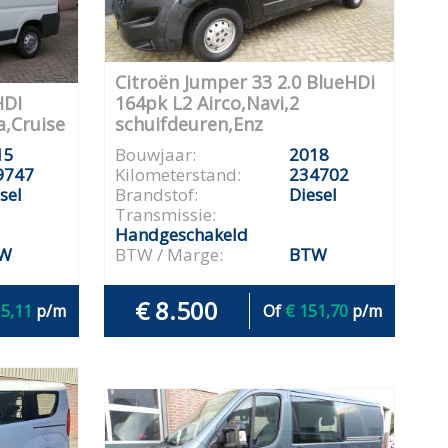
Citroën Jumper 33 2.0 BlueHDi
HDI
164pk L2 Airco,Navi,2
a,Cruise
schuifdeuren,Enz
15
Bouwjaar:
2018
9747
Kilometerstand:
234702
sel
Brandstof:
Diesel
Transmissie:
Handgeschakeld
W
BTW / Marge:
BTW
€ 8.500
15,11
p/m
Of
€ 151,70
p/m