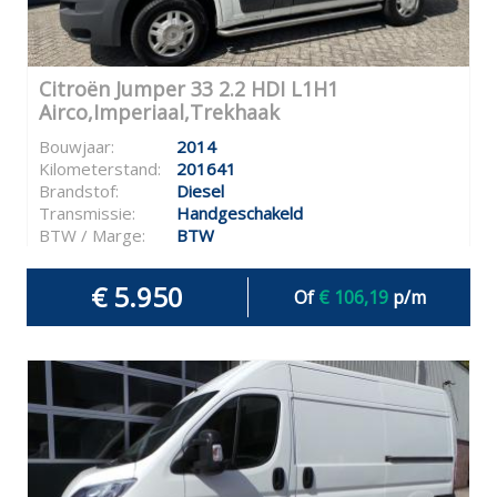
Citroën Jumper 33 2.2 HDI L1H1
Airco,Imperiaal,Trekhaak
Bouwjaar:
2014
Kilometerstand:
201641
Brandstof:
Diesel
Transmissie:
Handgeschakeld
BTW / Marge:
BTW
€ 5.950
Of
€ 106,19
p/m