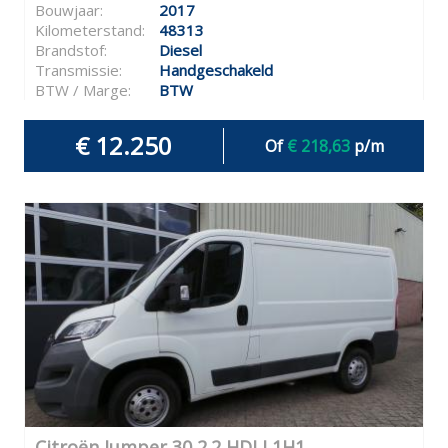
Bouwjaar:
2017
Kilometerstand:
48313
Brandstof:
Diesel
Transmissie:
Handgeschakeld
BTW / Marge:
BTW
€ 12.250
Of
€ 218,63
p/m
Citroën Jumper 30 2.2 HDI L1H1