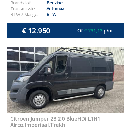
Brandstof:
Benzine
Transmissie:
Automaat
BTW / Marge:
BTW
€ 12.950
Of
€ 231,12
p/m
Citroën Jumper 28 2.0 BlueHDi L1H1
Airco,Imperiaal,Trekh