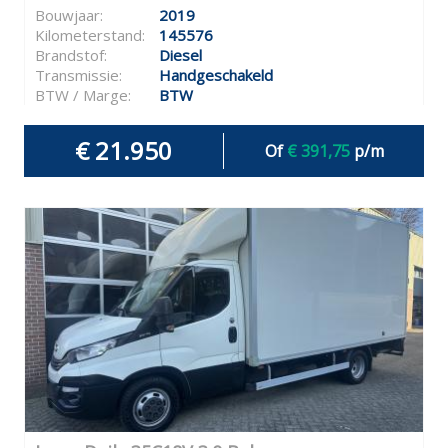
Bouwjaar:
2019
Kilometerstand:
145576
Brandstof:
Diesel
Transmissie:
Handgeschakeld
BTW / Marge:
BTW
€ 21.950
Of
€ 391,75
p/m