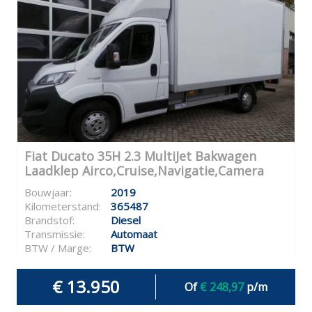
Fiat Ducato 35H 2.3 MultiJet Bakwagen
Laadklep Airco,Cruise,Navigatie,Camera
Bouwjaar:
2019
Kilometerstand:
365487
Brandstof:
Diesel
Transmissie:
Automaat
BTW / Marge:
BTW
€ 13.950
Of
€ 248,97
p/m