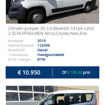
Citroën Jumper 35 2.0 BlueHDi 131pk L2H2
2 SCHUIFDEUREN Airco,Cruise,Navi,Enz
Bouwjaar:
2019
Kilometerstand:
122096
Brandstof:
Diesel
Transmissie:
Handgeschakeld
BTW / Marge:
BTW
€ 10.950
Of
€ 195,43
p/m