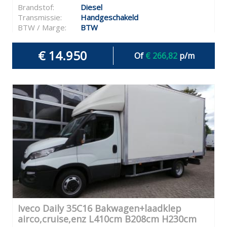
Brandstof:
Diesel
Transmissie:
Handgeschakeld
BTW / Marge:
BTW
€ 14.950
Of
€ 266,82
p/m
Iveco Daily 35C16 Bakwagen+laadklep
airco,cruise,enz L410cm B208cm H230cm