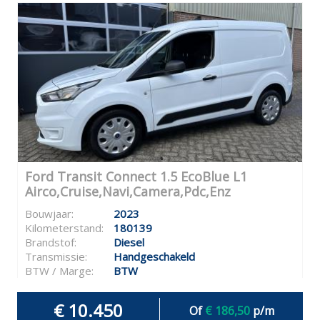
Ford Transit Connect 1.5 EcoBlue L1
Airco,Cruise,Navi,Camera,Pdc,Enz
Bouwjaar:
2023
Kilometerstand:
180139
Brandstof:
Diesel
Transmissie:
Handgeschakeld
BTW / Marge:
BTW
€ 10.450
Of
€ 186,50
p/m