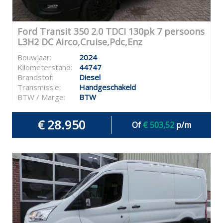
Ford Transit 350 2.0 TDCI 130pk 7 persoons
L3H2 DC Airco,Cruise,Pdc,Enz
Bouwjaar:
2024
Kilometerstand:
44747
Brandstof:
Diesel
Transmissie:
Handgeschakeld
BTW / Marge:
BTW
€ 28.950
Of
€ 503,52
p/m