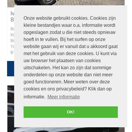
Iveco Daily 35S11 375 Pick-up L426cm
Onze website gebruikt cookies. Cookies zijn
B214cm
kleine bestandjes waar o.a. informatie wordt
Bouwjaar:
2013
opgeslagen zodat u die niet steeds opnieuw
Kilometerstand:
226746
hoeft in te vullen. Bij het surfen op onze
Brandstof:
Diesel
Transmissie:
Automaat
website gaan wij er vanuit dat u akkoord gaat
BTW / Marge:
BTW
met het gebruik van deze cookies. U kunt via
uw browser het plaatsen van cookies
€ 6.950
uitschakelen. Het kan zo zijn dat sommige
Of
€ 124,04
p/m
onderdelen op onze website dan niet meer
goed functioneren. Meer weten over deze
cookies en ons privacybeleid? Klik dan op
informatie.
Meer informatie
OK!