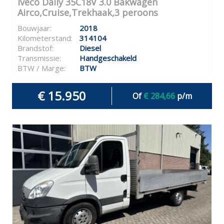
Iveco Daily 35C18V 3.0 Bakwagen
Airco,Cruise,Trekhaak,3 peroons
Bouwjaar:
2018
Kilometerstand:
314104
Brandstof:
Diesel
Transmissie:
Handgeschakeld
BTW / Marge:
BTW
€ 15.950
Of
€ 284,66
p/m