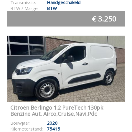
Transmissie:
Handgeschakeld
BTW / Marge:
BTW
€ 3.250
Citroën Berlingo 1.2 PureTech 130pk
Benzine Aut. Airco,Cruise,Navi,Pdc
Bouwjaar:
2020
Kilometerstand:
75415