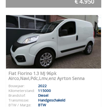
€ 4.950
Fiat Fiorino 1.3 MJ 96pk
Airco,Navi,Pdc,Lmv,enz Ayrton Senna
Bouwjaar:
2022
Kilometerstand:
115000
Brandstof:
Diesel
Transmissie:
Handgeschakeld
BTW / Marge:
BTW