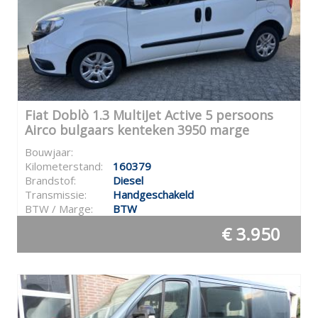
Fiat Doblò 1.3 MultiJet Active 5 persoons
Airco bulgaars kenteken 3950 marge
Bouwjaar:
Kilometerstand:
160379
Brandstof:
Diesel
Transmissie:
Handgeschakeld
BTW / Marge:
BTW
€ 3.950