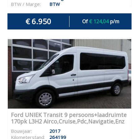
BTW / Marge:
BTW
€ 6.950
Of
€ 124,04
p/m
Ford UNIEK Transit 9 persoons+laadruimte
170pk L3H2 Airco,Cruise,Pdc,Navigatie,Enz
Bouwjaar:
2017
Kilometerstand:
264199