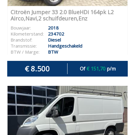
Citroën Jumper 33 2.0 BlueHDi 164pk L2
Airco,Navi,2 schuifdeuren,Enz
Bouwjaar:
2018
Kilometerstand:
234702
Brandstof:
Diesel
Transmissie:
Handgeschakeld
BTW / Marge:
BTW
€ 8.500
Of
€ 151,70
p/m