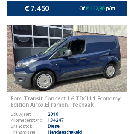
€ 7.450
Of
€ 132,96
p/m
Ford Transit Connect 1.6 TDCI L1 Economy
Edition Airco,El ramen,Trekhaak
Bouwjaar:
2016
Kilometerstand:
134247
Brandstof:
Diesel
Transmissie:
Handgeschakeld