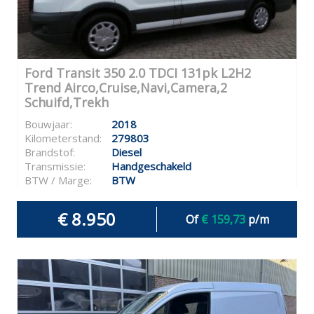
Ford Transit 350 2.0 TDCI 131pk L2H2
Trend Airco,Cruise,Navi,Camera,2
Schuifd,Trekh
Bouwjaar:
2018
Kilometerstand:
279803
Brandstof:
Diesel
Transmissie:
Handgeschakeld
BTW / Marge:
BTW
€ 8.950
Of
€ 159,73
p/m