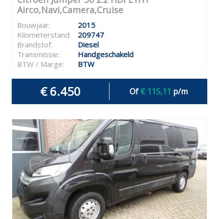
Airco,Navi,Camera,Cruise
Bouwjaar:
2015
Kilometerstand:
209747
Brandstof:
Diesel
Transmissie:
Handgeschakeld
BTW / Marge:
BTW
€ 6.450
Of
€ 115,11
p/m