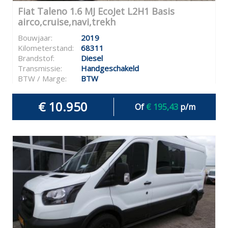
Fiat Taleno 1.6 MJ EcoJet L2H1 Basis
airco,cruise,navi,trekh
Bouwjaar:
2019
Kilometerstand:
68311
Brandstof:
Diesel
Transmissie:
Handgeschakeld
BTW / Marge:
BTW
€ 10.950
Of
€ 195,43
p/m