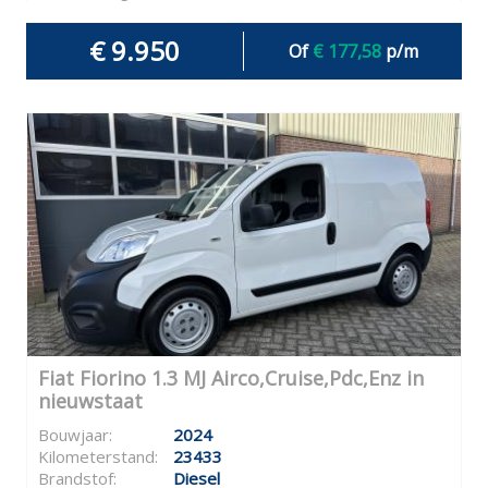
€ 9.950
Of
€ 177,58
p/m
Fiat Fiorino 1.3 MJ Airco,Cruise,Pdc,Enz in
nieuwstaat
Bouwjaar:
2024
Kilometerstand:
23433
Brandstof:
Diesel