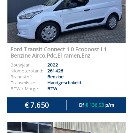
Ford Transit Connect 1.0 Ecoboost L1
Benzine Airco,Pdc,El ramen,Enz
Bouwjaar:
2022
Kilometerstand:
261426
Brandstof:
Benzine
Transmissie:
Handgeschakeld
BTW / Marge:
BTW
€ 7.650
Of
€ 136,53
p/m