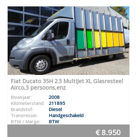
Fiat Ducato 35H 2.3 MultiJet XL Glasresteel
Airco,3 persoons,enz
Bouwjaar:
2008
Kilometerstand:
211895
Brandstof:
Diesel
Transmissie:
Handgeschakeld
BTW / Marge:
BTW
€ 8.950