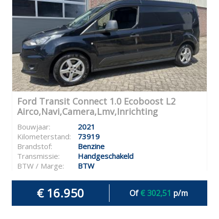
Ford Transit Connect 1.0 Ecoboost L2
Airco,Navi,Camera,Lmv,Inrichting
Bouwjaar:
2021
Kilometerstand:
73919
Brandstof:
Benzine
Transmissie:
Handgeschakeld
BTW / Marge:
BTW
€ 16.950
Of
€ 302,51
p/m