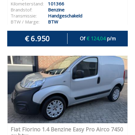
Kilometerstand:
101366
Brandstof:
Benzine
Transmissie:
Handgeschakeld
BTW / Marge:
BTW
€ 6.950
Of
€ 124,04
p/m
Fiat Fiorino 1.4 Benzine Easy Pro Airco 7450