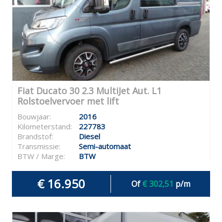
Fiat Ducato 30 2.3 MultiJet Aut. L1
Rolstoelvervoer met lift
Bouwjaar:
2016
Kilometerstand:
227783
Brandstof:
Diesel
Transmissie:
Semi-automaat
BTW / Marge:
BTW
€ 16.950
Of
€ 302,51
p/m