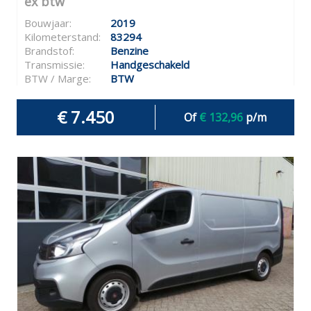
ex btw
Bouwjaar:
2019
Kilometerstand:
83294
Brandstof:
Benzine
Transmissie:
Handgeschakeld
BTW / Marge:
BTW
€ 7.450
Of
€ 132,96
p/m