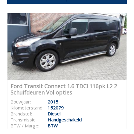
Ford Transit Connect 1.6 TDCI 116pk L2 2
Schuifdeuren Vol opties
Bouwjaar:
2015
Kilometerstand:
152079
Brandstof:
Diesel
Transmissie:
Handgeschakeld
BTW / Marge:
BTW