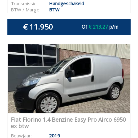
Transmissie:
Handgeschakeld
BTW / Marge:
BTW
€ 11.950
Of
€ 213,27
p/m
Fiat Fiorino 1.4 Benzine Easy Pro Airco 6950
ex btw
Bouwjaar:
2019